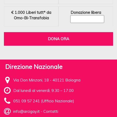
€ 1.000
Liberi tutt* da
Donazione libera
Omo-Bi-Transfobia
DONA ORA
Direzione Nazionale
Via Don Minzoni, 18 - 40121 Bologna
Dal lunedì al venerdì, 9.30 – 17.00
051 09 57 241 (Ufficio Nazionale)
info@arcigay.it
-
Contatti