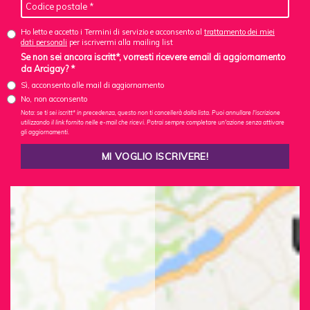
Ho letto e accetto i Termini di servizio e acconsento al
trattamento dei miei
dati personali
per iscrivermi alla mailing list
Se non sei ancora iscritt*, vorresti ricevere email di aggiornamento
da Arcigay? *
Sì, acconsento alle mail di aggiornamento
No, non acconsento
Nota: se ti sei iscritt* in precedenza, questo non ti cancellerà dalla lista. Puoi annullare l'iscrizione
utilizzando il link fornito nelle e-mail che ricevi. Potrai sempre completare un'azione senza attivare
gli aggiornamenti.