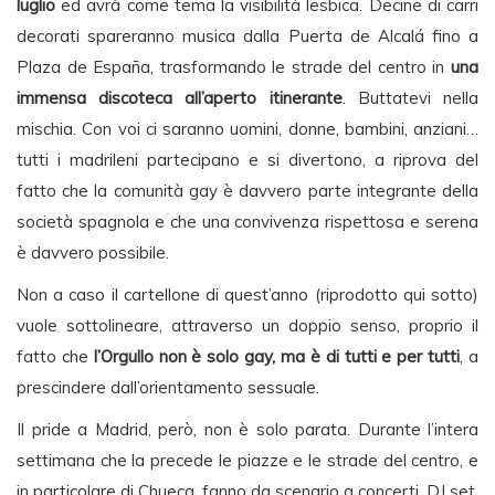
luglio
ed avrà come tema la visibilità lesbica. Decine di carri
decorati spareranno musica dalla Puerta de Alcalá fino a
Plaza de España, trasformando le strade del centro in
una
immensa discoteca all’aperto itinerante
. Buttatevi nella
mischia. Con voi ci saranno uomini, donne, bambini, anziani…
tutti i madrileni partecipano e si divertono, a riprova del
fatto che la comunità gay è davvero parte integrante della
società spagnola e che una convivenza rispettosa e serena
è davvero possibile.
Non a caso il cartellone di quest’anno (riprodotto qui sotto)
vuole sottolineare, attraverso un doppio senso, proprio il
fatto che
l’Orgullo non è solo gay, ma è di tutti e per tutti
, a
prescindere dall’orientamento sessuale.
Il pride a Madrid, però, non è solo parata. Durante l’intera
settimana che la precede le piazze e le strade del centro, e
in particolare di Chueca, fanno da scenario a concerti, DJ set,