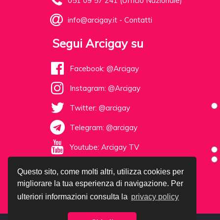
051 09 57 241 (Ufficio Nazionale)
info@arcigay.it
-
Contatti
Segui Arcigay su
Facebook: @Arcigay
Instagram: @Arcigay
Twitter: @arcigay
Telegram: @arcigay
Youtube: Arcigay TV
Questo sito, come molti altri, utilizza cookies per
migliorare la tua esperienza di navigazione. Per
ulteriori informazioni consulta la
privacy policy