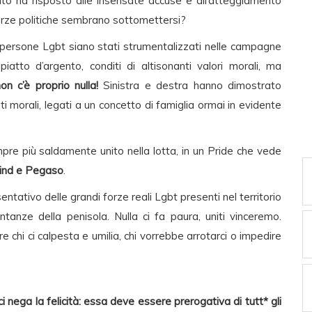
to ha risposto alle insensate accuse e all’atteggiamento
e forze politiche sembrano sottomettersi?
e persone Lgbt siano stati strumentalizzati nelle campagne
piatto d’argento, conditi di altisonanti valori morali, ma
on c’è proprio nulla!
Sinistra e destra hanno dimostrato
i morali, legati a un concetto di famiglia ormai in evidente
re più saldamente unito nella lotta, in un Pride che vede
Mind e Pegaso
.
ntativo delle grandi forze reali Lgbt presenti nel territorio
entanze della penisola. Nulla ci fa paura, uniti vinceremo.
are chi ci calpesta e umilia, chi vorrebbe arrotarci o impedire
i nega la felicità: essa deve essere prerogativa di tutt* gli