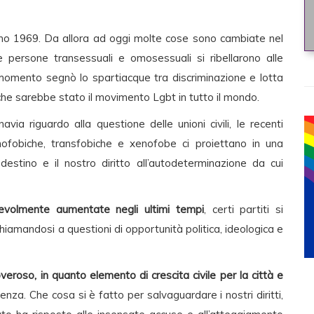
iugno 1969. Da allora ad oggi molte cose sono cambiate nel
 persone transessuali e omosessuali si ribellarono alle
l momento segnò lo spartiacque tra discriminazione e lotta
ò che sarebbe stato il movimento Lgbt in tutto il mondo.
via riguardo alla questione delle unioni civili, le recenti
mofobiche, transfobiche e xenofobe ci proiettano in una
estino e il nostro diritto all’autodeterminazione da cui
evolmente aumentate negli ultimi tempi
, certi partiti si
hiamandosi a questioni di opportunità politica, ideologica e
eroso, in quanto elemento di crescita civile per la città e
enza. Che cosa si è fatto per salvaguardare i nostri diritti,