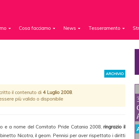
iamo
Cosa facciamo
News
Tesseramento
St
ARCHIVIO
ritto il contenuto di
4 Luglio 2008
.
ssere più valido o disponibile
io e a nome del Comitato Pride Catania 2008,
ringrazio il
abinetto Nicotra, il geom. Pennisi per aver rispettato i diritti