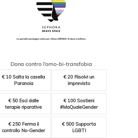
Dona contro l’omo-bi-transfobia
€ 10
Salta la casella
€ 20
Risolvi un
Paranoia
imprevisto
€ 50
Esci dalle
€ 100
Sostieni
terapie riparative
#MaQualeGender
€ 250
Ferma il
€ 500
Supporta
controllo No-Gender
LGBTI