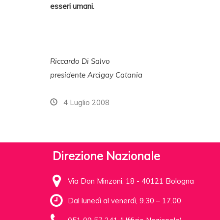
esseri umani.
Riccardo Di Salvo
presidente Arcigay Catania
4 Luglio 2008
Direzione Nazionale
Via Don Minzoni, 18 - 40121 Bologna
Dal lunedì al venerdì, 9.30 – 17.00