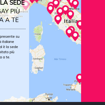
LA SEDE
AY PIÙ
A A TE
 presente su
à italiane
al è la sede
itato più
a a te.