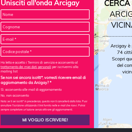
Unisciti all'onda Arcigay
CERCA 
ARCIG
VICIN
Arcigay è
74 citt
Scopri qu
Ho letto e accetto i Termini di servizio e acconsento al
del com
trattamento dei miei dati personali
per iscrivermi alla
vicin
mailing list
Se non sei ancora iscritt*, vorresti ricevere email di
aggiornamento da Arcigay? *
Sì, acconsento alle mail di aggiornamento
No, non acconsento
Nota: se ti sei iscritt* in precedenza, questo non ti cancellerà dalla lista. Puoi
annullare l'iscrizione utilizzando il link fornito nelle e-mail che ricevi. Potrai
sempre completare un'azione senza attivare gli aggiornamenti.