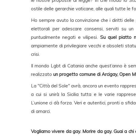
le nostre proposte di legge? In che modo lo Sta
ostile delle gerarchie vaticane, alle quali tutte l
Ho sempre avuto la convinzione che i diritti dell
elettorali per adescare consensi, serviti su un 
puntualmente negati e vilipesi.
Su quel piatto n
ampiamente di privilegiare vecchi e obsoleti statut
crisi.
Il mondo Lgbt di Catania anche quest’anno è semp
realizzato
un progetto comune di Arcigay, Open 
La "Città del Sole" avrà, ancora un evento rapprese
a cui si unirà la Sicilia tutta e le varie rappres
L’unione ci dà forza. Veri e autentici, pronti a sfid
di amarci.
Vogliamo vivere da gay. Morire da gay. Guai a chi c