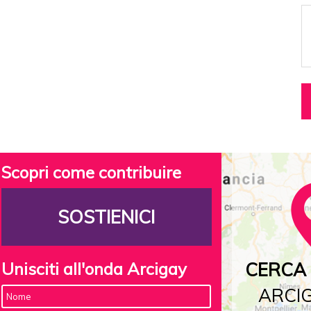
Scopri come contribuire
SOSTIENICI
Unisciti all'onda Arcigay
CERCA 
ARCIG