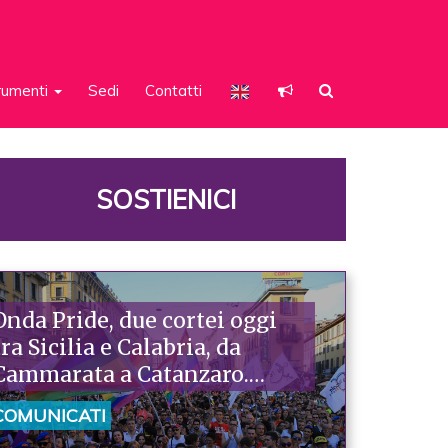
rumenti
Sedi
Contatti
SOSTIENICI
Onda Pride, due cortei oggi
tra Sicilia e Calabria, da
Cammarata a Catanzaro.
Piazzoni: «Raccontano la
COMUNICATI
nostra ostinazione»