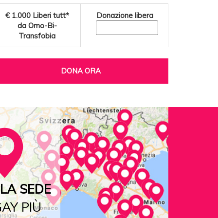
€ 1.000
Liberi tutt*
Donazione libera
da Omo-Bi-
Transfobia
DONA ORA
LA SEDE
AY PIÙ