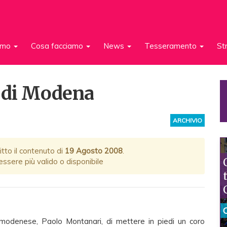
iamo
Cosa facciamo
News
Tesseramento
St
e di Modena
ARCHIVIO
itto il contenuto di
19 Agosto 2008
.
ssere più valido o disponibile
modenese, Paolo Montanari, di mettere in piedi un coro