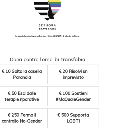
Dona contro l’omo-bi-transfobia
€ 10
Salta la casella
€ 20
Risolvi un
Paranoia
imprevisto
€ 50
Esci dalle
€ 100
Sostieni
terapie riparative
#MaQualeGender
€ 250
Ferma il
€ 500
Supporta
controllo No-Gender
LGBTI