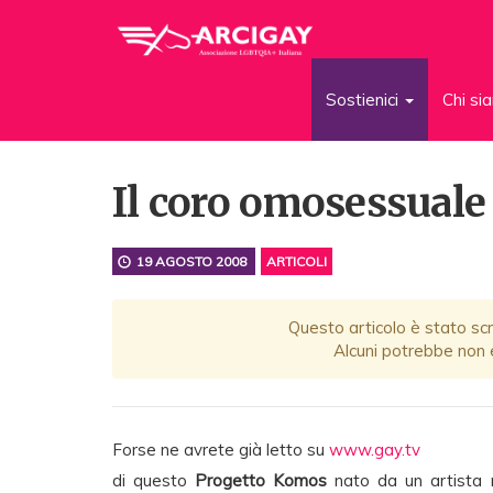
Sostienici
Chi s
Il coro omosessual
19 AGOSTO 2008
ARTICOLI
Questo articolo è stato scr
Alcuni potrebbe non e
Forse ne avrete già letto su
www.gay.tv
di questo
Progetto Komos
nato da un artista 