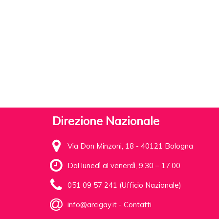
Direzione Nazionale
Via Don Minzoni, 18 - 40121 Bologna
Dal lunedì al venerdì, 9.30 – 17.00
051 09 57 241 (Ufficio Nazionale)
info@arcigay.it
-
Contatti