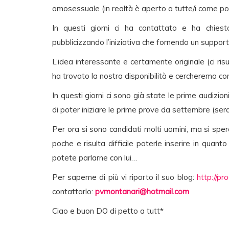
omosessuale (in realtà è aperto a tutte/i come potr
In questi giorni ci ha contattato e ha chi
pubblicizzando l’iniziativa che fornendo un suppor
L’idea interessante e certamente originale (ci risul
ha trovato la nostra disponibilità e cercheremo con 
In questi giorni ci sono già state le prime audizion
di poter iniziare le prime prove da settembre (se
Per ora si sono candidati molti uomini, ma si spe
poche e risulta difficile poterle inserire in qu
potete parlarne con lui…
Per saperne di più vi riporto il suo blog:
http://p
contattarlo:
pvmontanari@hotmail.com
Ciao e buon DO di petto a tutt*