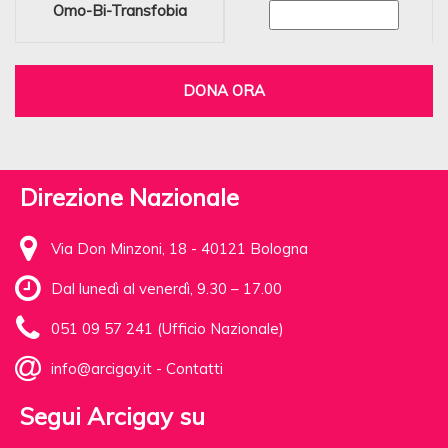
Omo-Bi-Transfobia
DONA ORA
Direzione Nazionale
Via Don Minzoni, 18 - 40121 Bologna
Dal lunedì al venerdì, 9.30 – 17.00
051 09 57 241 (Ufficio Nazionale)
info@arcigay.it
-
Contatti
Segui Arcigay su