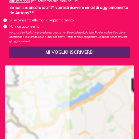
dati personali
per iscrivermi alla mailing list
Se non sei ancora iscritt*, vorresti ricevere email di aggiornamento
da Arcigay? *
Sì, acconsento alle mail di aggiornamento
No, non acconsento
Nota: se ti sei iscritt* in precedenza, questo non ti cancellerà dalla lista. Puoi annullare l'iscrizione
utilizzando il link fornito nelle e-mail che ricevi. Potrai sempre completare un'azione senza attivare
gli aggiornamenti.