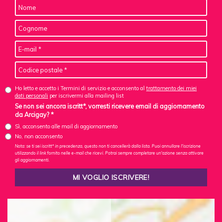
Ho letto e accetto i Termini di servizio e acconsento al
trattamento dei miei
dati personali
per iscrivermi alla mailing list
Se non sei ancora iscritt*, vorresti ricevere email di aggiornamento
da Arcigay? *
Sì, acconsento alle mail di aggiornamento
No, non acconsento
Nota: se ti sei iscritt* in precedenza, questo non ti cancellerà dalla lista. Puoi annullare l'iscrizione
utilizzando il link fornito nelle e-mail che ricevi. Potrai sempre completare un'azione senza attivare
gli aggiornamenti.