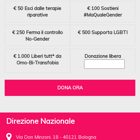
€ 50
Esci dalle terapie
€ 100
Sostieni
riparative
#MaQualeGender
€ 250
Ferma il controllo
€ 500
Supporta LGBTI
No-Gender
€ 1.000
Liberi tutt* da
Donazione libera
Omo-Bi-Transfobia
DONA ORA
Direzione Nazionale
Via Don Minzoni, 18 - 40121 Bologna