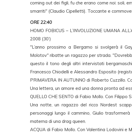
coming out dei figli, fu che erano come noi: soli, em
smarriti" (Claudio Cipelletti). Toccante e commoven
ORE 22:40
HOMO FOBICUS – L’INVOLUZIONE UMANA ALL’ALBA
2008 (30’)
"L’anno prossimo a Bergamo si svolgerà il Gay 
Molotov" ribatte un ragazzo per strada. "Dovrebbe
questo il tono degli altri intervistati bergamasch
Francesco Chiodelli e Alessandro Esposito (regis
PRIMAVERA IN AUTUNNO di Roberto Cuzzillo. Con Lu
Una lettera, un amore ed una donna pronta ad ess
QUELLO CHE SENTO di Fabio Mollo. Con Filippo Sa
Una notte, un ragazzo del ricco Nordest scappa 
personaggi lungo il cammino, Giulio trasformerà i
materna di una drag queen.
ACQUA di Fabio Mollo. Con Valentina Lodovini e Mau