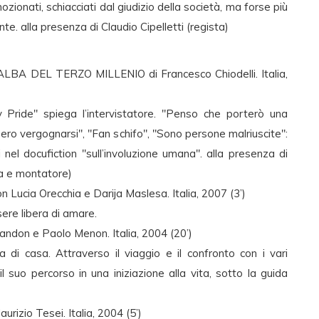
ozionati, schiacciati dal giudizio della società, ma forse più
te. alla presenza di Claudio Cipelletti (regista)
 DEL TERZO MILLENIO di Francesco Chiodelli. Italia,
Pride" spiega l’intervistatore. "Penso che porterò una
ro vergognarsi", "Fan schifo", "Sono persone malriuscite":
i nel docufiction "sull’involuzione umana". alla presenza di
ta e montatore)
cia Orecchia e Darija Maslesa. Italia, 2007 (3’)
ere libera di amare.
ndon e Paolo Menon. Italia, 2004 (20’)
di casa. Attraverso il viaggio e il confronto con i vari
l suo percorso in una iniziazione alla vita, sotto la guida
rizio Tesei. Italia, 2004 (5’)