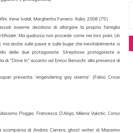
ni, Irene Ivaldi, Margherita Fumero. Italia, 2008 (75’)
sati insieme decidono di allargare la propria famiglia
rtificiale. Ma qualcosa non procede come nei loro piani. Un
ri, ma anche sulle paure e sulle bugie che inevitabilmente si
lo delle due protagoniste. Strepitose protagoniste e
a di "Drive In" accanto ad Enrico Beruschi. alla presenza di
respan presenta “engendering gay cinema” (Fabio Croce
ssimo Poggio, Francesca D’Aloja, Milena Vukotic, Corso
ulla scomparsa di Andres Carrera, ghost writer di Massimo