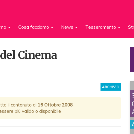
iamo
Cosa facciamo
News
Tesseramento
St
e del Cinema
ARCHIVIO
tto il contenuto di
16 Ottobre 2008
.
ssere più valido o disponibile