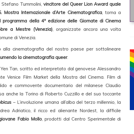
 Stefano Tummolini,
vincitore del Queer Lion Award quale
5. Mostra Internazionale d’Arte Cinematografica
, torna a
il programma della 4ª edizione delle Giornate di Cinema
obre a Mestre (Venezia)
, organizzate ancora una volta
Comune di Venezia.
 alla cinematografia del nostro paese per sottolineare
ssumendo la cinematografia queer
.
 Yen Tan, scritto ed interpretato dal genovese Alessandro
te Venice Film Market della Mostra del Cinema. Film di
dido e commovente documentario del milanese Claudio
ersa anche la Torino di Roberto Cuzzillo e del suo toccante
bicus
– L’involuzione umana all’alba del terzo millennio, la
rea Adriatico, il ricco ed alienante Nordest, la difficile
 giovane Fabio Mollo
, prodotti dal Centro Sperimentale di