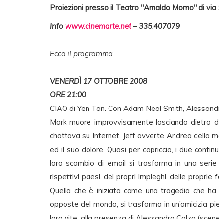
Proiezioni presso il Teatro "Arnaldo Momo" di via 
Info
www.cinemarte.net
– 335.407079
Ecco il programma
VENERDÌ 17 OTTOBRE 2008
ORE 21:00
CIAO di Yen Tan. Con Adam Neal Smith, Alessandro
Mark muore improvvisamente lasciando dietro di 
chattava su Internet. Jeff avverte Andrea della 
ed il suo dolore. Quasi per capriccio, i due continu
loro scambio di email si trasforma in una serie 
rispettivi paesi, dei propri impieghi, delle proprie 
Quella che è iniziata come una tragedia che ha 
opposte del mondo, si trasforma in un’amicizia 
loro vite. alla presenza di Alessandro Calza (scen