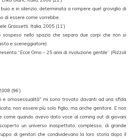
l buio e in silenzio, determinata a rompere quel groviglio di
ono di essere come vorrebbe.
e Grassetti. Italia, 2005 (11’)
o sospeso nello spazio che separa due corpi che non si
gista e sceneggiatore)
presenta “Ecce Omo – 25 anni di rivoluzione gentile” (Rizzoli
2008 (96’)
i e omosessualità" mi sono trovato davanti ad una sfida
ricata, non essere più solo figlio, ma anche genitore. E non
te come quando avevo dato voce al coming out di giovani
scoperto un universo inaspettato, complesso, di grande
gruppo di genitori che condividevano la loro storia dopo il