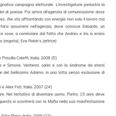
gnativa campagna elettorale. L’investigatore perlustra la
libri di poesia. Poi arriva all’agenzia di comunicazione dove
dres, che sta affrontando con energia non solo il lavoro ma
 farsi assumere nell’agenzia, dove conosce Edoardo, un
 cose, a cominciare dal fatto che Andres e Iris si erano
 (regista), Eva Robin’s (attrice)
iscilla Caleffi. Italia, 2008 (5’)
 e Simone. Ventenni, carini e con la sindrome da eterni
e del bellissimo Adamo, in una lotta senza esclusione di
 Alex Foti. Italia, 2007 (24’)
ntare. Nel tentativo di diventare uomo, Pietro, 15 anni, deve
r questo si scontrerà con la Mafia nella sua manifestazione
rika Blanc. Italia, 2006 (22’)