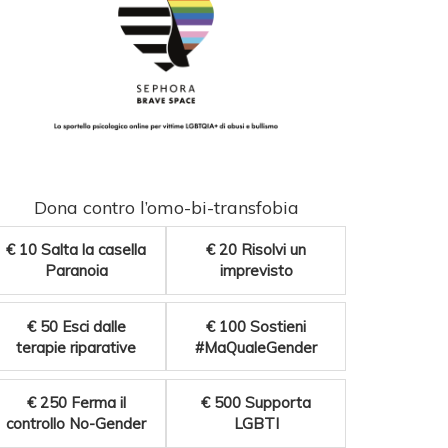
Dona contro l’omo-bi-transfobia
€ 10
Salta la casella
€ 20
Risolvi un
Paranoia
imprevisto
€ 50
Esci dalle
€ 100
Sostieni
terapie riparative
#MaQualeGender
€ 250
Ferma il
€ 500
Supporta
controllo No-Gender
LGBTI