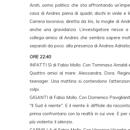
Arati, uomo politico che sta affrontando un’impe
casa di Andres piena di quadri, dischi in vinile e 
Carrera lavorava, diretta da Iris, la moglie di An
anche una gravidanza. L’investigatore riesce a
collega-amico di Andres che sembra sapere molte
separati da poco. alla presenza di Andrea Adriatico
ORE 22:40
INFATTI Sì di Fabio Mollo. Con Tommaso Arnaldi e Pr
Quattro amici al mare: Alessandra, Dora, Regina
teenager. Una mattina si contendono l’attenzion
colpi.
GIGANTI di Fabio Mollo. Con Domenico Paviglianiti e
"Il Sud è niente". E il niente è difficile da racco
prima confrontarsi con la realtà in cui vive. E pe
più violenta: il silenzio.
CARMILLA di Fabio Mollo. Con Veronica Visentin e E