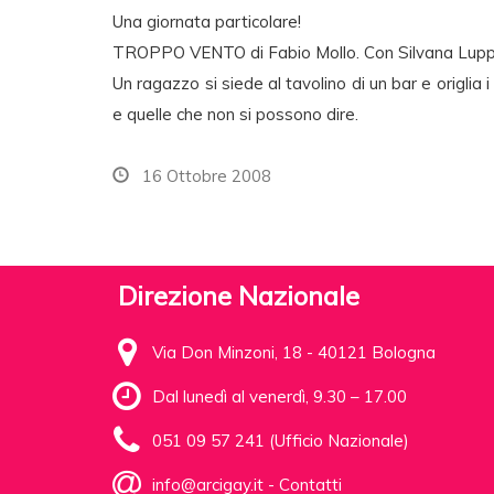
Una giornata particolare!
TROPPO VENTO di Fabio Mollo. Con Silvana Luppino
Un ragazzo si siede al tavolino di un bar e origlia i
e quelle che non si possono dire.
16 Ottobre 2008
Direzione Nazionale
Via Don Minzoni, 18 - 40121 Bologna
Dal lunedì al venerdì, 9.30 – 17.00
051 09 57 241 (Ufficio Nazionale)
info@arcigay.it
-
Contatti