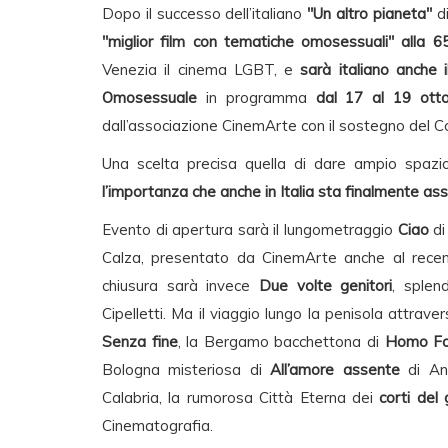
Dopo il successo dell’italiano
"Un altro pianeta"
di
"miglior film con tematiche omosessuali" alla 6
Venezia il cinema LGBT, e
sarà italiano anche 
Omosessuale
in programma
dal 17 al 19 ott
dall’associazione CinemArte con il sostegno del 
Una scelta precisa quella di dare ampio spazio
l’importanza che anche in Italia sta finalmente a
Evento di apertura sarà il lungometraggio
Ciao
di
Calza, presentato da CinemArte anche al recen
chiusura sarà invece
Due volte genitori
, splen
Cipelletti. Ma il viaggio lungo la penisola attrav
Senza fine
, la Bergamo bacchettona di
Homo Fo
Bologna misteriosa di
All’amore assente
di And
Calabria, la rumorosa Città Eterna dei
corti del
Cinematografia.