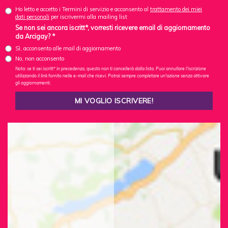
Ho letto e accetto i Termini di servizio e acconsento al
trattamento dei miei
dati personali
per iscrivermi alla mailing list
Se non sei ancora iscritt*, vorresti ricevere email di aggiornamento
da Arcigay? *
Sì, acconsento alle mail di aggiornamento
No, non acconsento
Nota: se ti sei iscritt* in precedenza, questo non ti cancellerà dalla lista. Puoi annullare l'iscrizione
utilizzando il link fornito nelle e-mail che ricevi. Potrai sempre completare un'azione senza attivare
gli aggiornamenti.