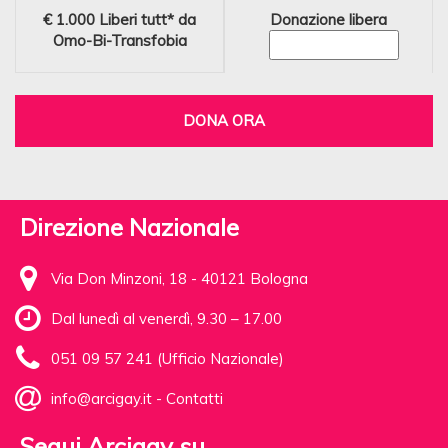
€ 1.000
Liberi tutt* da
Donazione libera
Omo-Bi-Transfobia
DONA ORA
Direzione Nazionale
Via Don Minzoni, 18 - 40121 Bologna
Dal lunedì al venerdì, 9.30 – 17.00
051 09 57 241 (Ufficio Nazionale)
info@arcigay.it
-
Contatti
Segui Arcigay su