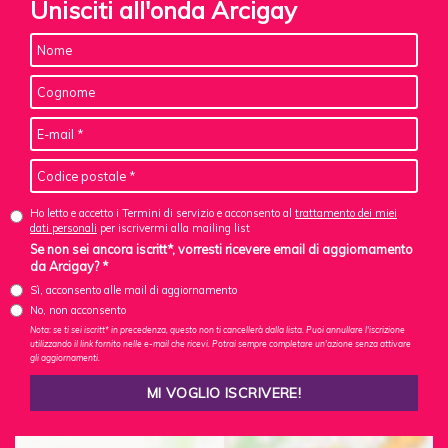
Unisciti all'onda Arcigay
Ho letto e accetto i Termini di servizio e acconsento al
trattamento dei miei
dati personali
per iscrivermi alla mailing list
Se non sei ancora iscritt*, vorresti ricevere email di aggiornamento
da Arcigay? *
Sì, acconsento alle mail di aggiornamento
No, non acconsento
Nota: se ti sei iscritt* in precedenza, questo non ti cancellerà dalla lista. Puoi annullare l'iscrizione
utilizzando il link fornito nelle e-mail che ricevi. Potrai sempre completare un'azione senza attivare
gli aggiornamenti.