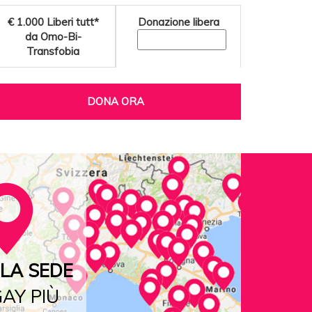
€ 1.000
Liberi tutt*
Donazione libera
da Omo-Bi-
Transfobia
DONA ORA
LA SEDE
AY PIÙ