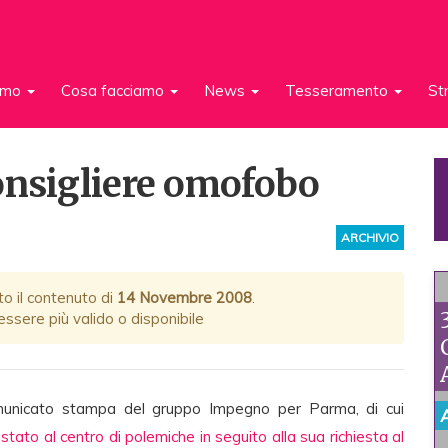
iamo
Cosa facciamo
News
Tesseramento
St
onsigliere omofobo
ARCHIVIO
to il contenuto di
14 Novembre 2008
.
ssere più valido o disponibile
omunicato stampa del gruppo Impegno per Parma, di cui
tato al centro di polemiche in seguito alla sua richiesta al