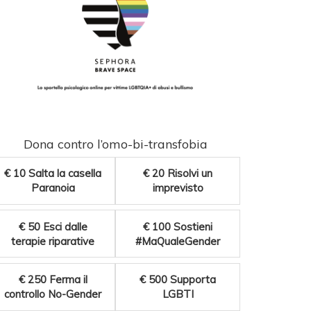
Dona contro l’omo-bi-transfobia
€ 10
Salta la casella
€ 20
Risolvi un
Paranoia
imprevisto
€ 50
Esci dalle
€ 100
Sostieni
terapie riparative
#MaQualeGender
€ 250
Ferma il
€ 500
Supporta
controllo No-Gender
LGBTI