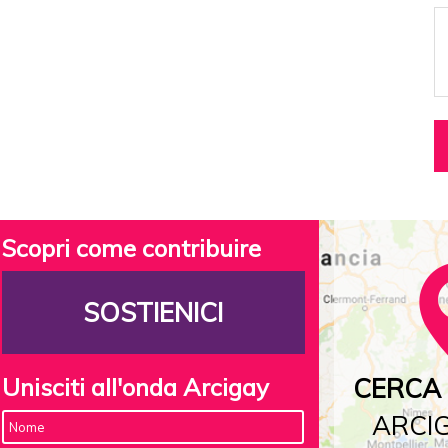
Scopri come contribuire
SOSTIENICI
Unisciti all'onda Arcigay
CERCA 
ARCIG