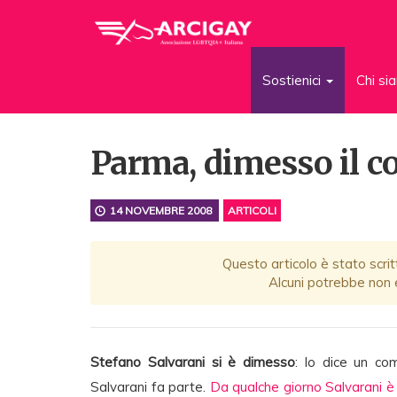
Sostienici
Chi s
Parma, dimesso il c
14 NOVEMBRE 2008
ARTICOLI
Questo articolo è stato scrit
Alcuni potrebbe non e
Stefano Salvarani si è dimesso
: lo dice un c
Salvarani fa parte.
Da qualche giorno Salvarani è s