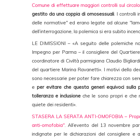
Comune di effettuare maggiori controlli sul circol
gestito da una coppia di omosessuali
. I controll
delle normative" ed erano legate ad alcune "lam
dell’interrogazione, la polemica si era subito incen
LE DIMISSIONI – «A seguito delle polemiche nate
Impegno per Parma – il consigliere del Quartiere
coordinatore di Civiltà parmigiana Claudio Bigliard
del quartiere Marina Ravanetti». I motivi della de
sono necessarie per poter fare chiarezza con seren
e
per evitare che questa generi equivoci sulla 
tolleranza e inclusione
che le sono propri e che no
quiete dei residenti».
STASERA LA SERATA ANTI-OMOFOBIA – Proprio pe
anti-omofobia"
. All’evento del 13 novembre par
indignate per le dichiarazioni del consigliere 