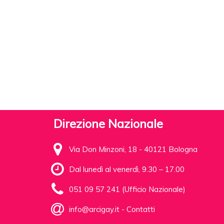
Direzione Nazionale
Via Don Minzoni, 18 - 40121 Bologna
Dal lunedì al venerdì, 9.30 – 17.00
051 09 57 241 (Ufficio Nazionale)
info@arcigay.it
-
Contatti