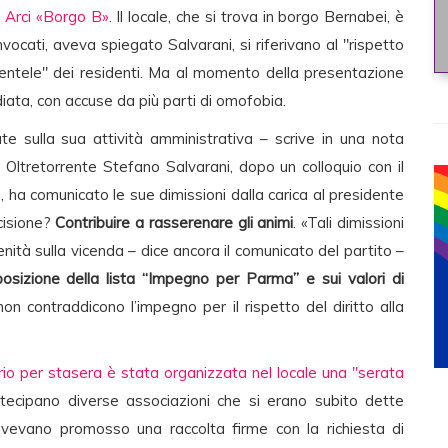
o Arci «Borgo B»
. Il locale, che si trova in borgo Bernabei, è
i invocati, aveva spiegato Salvarani, si riferivano al "rispetto
entele" dei residenti. Ma al momento della presentazione
diata, con accuse da più parti di omofobia.
 sulla sua attività amministrativa – scrive in una nota
 Oltretorrente Stefano Salvarani, dopo un colloquio con il
i, ha comunicato le sue dimissioni dalla carica al presidente
cisione?
Contribuire a rasserenare gli animi
. «Tali dimissioni
ità sulla vicenda – dice ancora il comunicato del partito –
posizione della lista “Impegno per Parma” e sui valori di
n contraddicono l’impegno per il rispetto del diritto alla
r stasera è stata organizzata nel locale una "serata
tecipano diverse associazioni che si erano subito dette
e avevano promosso una raccolta firme con la richiesta di