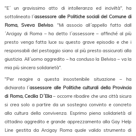
"E´ un gravissimo atto di intolleranza ed inciviltà", ha
sottolineato l´
assessore alle Politiche sociali del Comune di
Roma, Sveva Belviso
. "Mi associo all´appello fatto dall
´Arcigay di Roma – ha detto l´assessore – affinché al più
presto venga fatta luce su questo grave episodio e che i
responsabili del pestaggio siano al più presto assicurati alla
giustizia. All´uomo aggredito – ha concluso la Belviso – va la
mia più sincera solidarietà".
"Per reagire a questa insostenibile situazione – ha
dichiarato l´
assessore alle Politiche culturali della Provincia
di Roma, Cecilia D´Elia
– occorre ribadire che una città sicura
si crea solo a partire da un sostegno convinto e concreto
alla cultura della convivenza. Esprimo piena solidarietà al
cittadino aggredito e grande apprezzamento alla Gay Help
Line gestita da Arcigay Roma quale valido strumento di