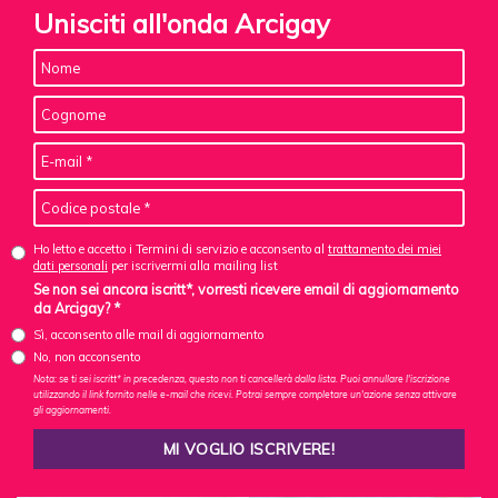
Unisciti all'onda Arcigay
Ho letto e accetto i Termini di servizio e acconsento al
trattamento dei miei
dati personali
per iscrivermi alla mailing list
Se non sei ancora iscritt*, vorresti ricevere email di aggiornamento
da Arcigay? *
Sì, acconsento alle mail di aggiornamento
No, non acconsento
Nota: se ti sei iscritt* in precedenza, questo non ti cancellerà dalla lista. Puoi annullare l'iscrizione
utilizzando il link fornito nelle e-mail che ricevi. Potrai sempre completare un'azione senza attivare
gli aggiornamenti.