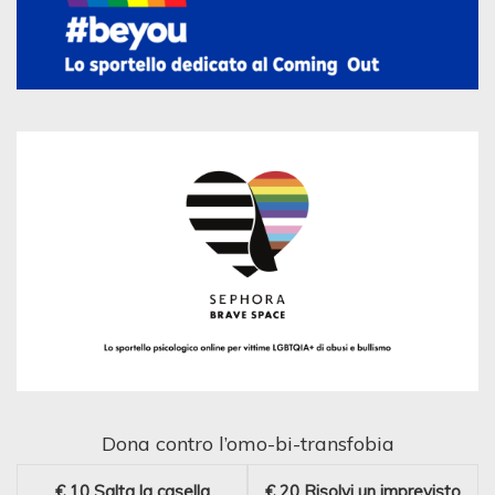
Dona contro l’omo-bi-transfobia
€ 10
Salta la casella
€ 20
Risolvi un imprevisto