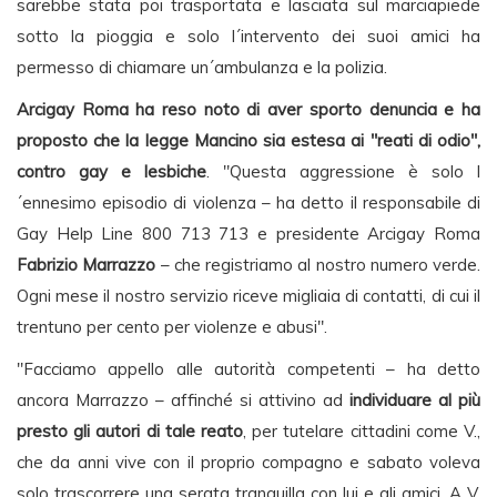
sarebbe stata poi trasportata e lasciata sul marciapiede
sotto la pioggia e solo l´intervento dei suoi amici ha
permesso di chiamare un´ambulanza e la polizia.
Arcigay Roma ha reso noto di aver sporto denuncia e ha
proposto che la legge Mancino sia estesa ai "reati di odio",
contro gay e lesbiche
. "Questa aggressione è solo l
´ennesimo episodio di violenza – ha detto il responsabile di
Gay Help Line 800 713 713 e presidente Arcigay Roma
Fabrizio Marrazzo
– che registriamo al nostro numero verde.
Ogni mese il nostro servizio riceve migliaia di contatti, di cui il
trentuno per cento per violenze e abusi".
"Facciamo appello alle autorità competenti – ha detto
ancora Marrazzo – affinché si attivino ad
individuare al più
presto gli autori di tale reato
, per tutelare cittadini come V.,
che da anni vive con il proprio compagno e sabato voleva
solo trascorrere una serata tranquilla con lui e gli amici. A V.