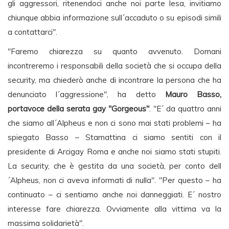
gli aggressori, ritenendoci anche noi parte lesa, invitiamo
chiunque abbia informazione sull´accaduto o su episodi simili
a contattarci".
"Faremo chiarezza su quanto avvenuto. Domani
incontreremo i responsabili della società che si occupa della
security, ma chiederò anche di incontrare la persona che ha
denunciato l´aggressione", ha detto
Mauro Basso,
portavoce della serata gay "Gorgeous"
. "E´ da quattro anni
che siamo all´Alpheus e non ci sono mai stati problemi – ha
spiegato Basso – Stamattina ci siamo sentiti con il
presidente di Arcigay Roma e anche noi siamo stati stupiti.
La security, che è gestita da una società, per conto dell
´Alpheus, non ci aveva informati di nulla". "Per questo – ha
continuato – ci sentiamo anche noi danneggiati. E´ nostro
interesse fare chiarezza. Ovviamente alla vittima va la
massima solidarietà".