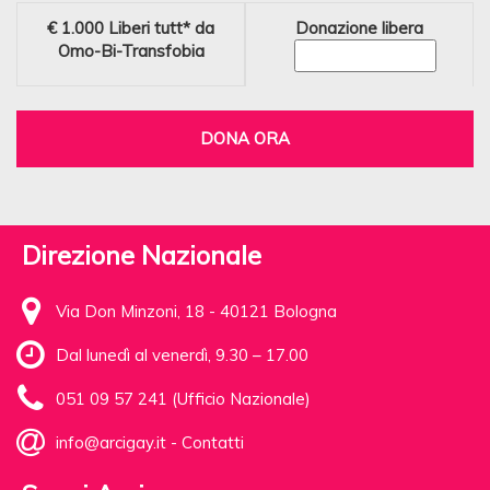
€ 1.000
Liberi tutt* da
Donazione libera
Omo-Bi-Transfobia
DONA ORA
Direzione Nazionale
Via Don Minzoni, 18 - 40121 Bologna
Dal lunedì al venerdì, 9.30 – 17.00
051 09 57 241 (Ufficio Nazionale)
info@arcigay.it
-
Contatti