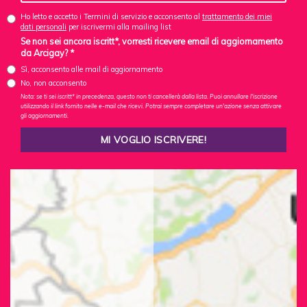
Ho letto e accetto i Termini di servizio e acconsento al
trattamento dei miei
dati personali
per iscrivermi alla mailing list
Se non sei ancora iscritt*, vorresti ricevere email di aggiornamento
da Arcigay? *
Sì, acconsento alle mail di aggiornamento
No, non acconsento
Nota: se ti sei iscritt* in precedenza, questo non ti cancellerà dalla lista. Puoi annullare l'iscrizione
utilizzando il link fornito nelle e-mail che ricevi. Potrai sempre completare un'azione senza attivare
gli aggiornamenti.