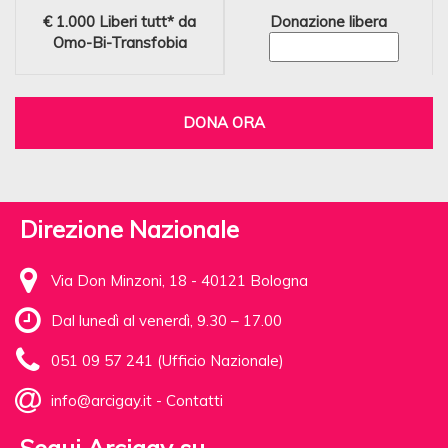
€ 1.000
Liberi tutt* da
Donazione libera
Omo-Bi-Transfobia
DONA ORA
Direzione Nazionale
Via Don Minzoni, 18 - 40121 Bologna
Dal lunedì al venerdì, 9.30 – 17.00
051 09 57 241 (Ufficio Nazionale)
info@arcigay.it
-
Contatti