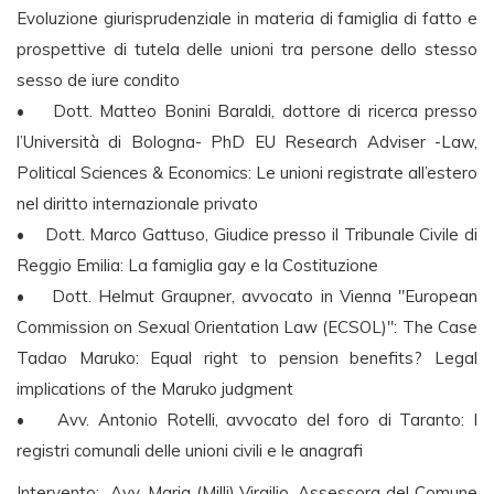
Evoluzione giurisprudenziale in materia di famiglia di fatto e
prospettive di tutela delle unioni tra persone dello stesso
sesso de iure condito
• Dott. Matteo Bonini Baraldi, dottore di ricerca presso
l’Università di Bologna- PhD EU Research Adviser -Law,
Political Sciences & Economics: Le unioni registrate all’estero
nel diritto internazionale privato
• Dott. Marco Gattuso, Giudice presso il Tribunale Civile di
Reggio Emilia: La famiglia gay e la Costituzione
• Dott. Helmut Graupner, avvocato in Vienna "European
Commission on Sexual Orientation Law (ECSOL)": The Case
Tadao Maruko: Equal right to pension benefits? Legal
implications of the Maruko judgment
• Avv. Antonio Rotelli, avvocato del foro di Taranto: I
registri comunali delle unioni civili e le anagrafi
Intervento: Avv. Maria (Milli) Virgilio, Assessora del Comune