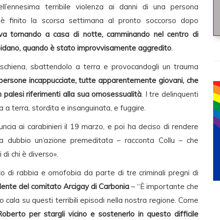
l’ennesima terribile violenza ai danni di una persona
 è finito la scorsa settimana al pronto soccorso dopo
va tornando a casa di notte, camminando nel centro di
ampidano, quando è stato improvvisamente aggredito
.
la schiena, sbattendolo a terra e provocandogli un trauma
e persone incappucciate, tutte apparentemente giovani, che
on palesi riferimenti alla sua omosessualità
. I tre delinquenti
a a terra, stordita e insanguinata, e fuggire.
ncia ai carabinieri il 19 marzo, e poi ha deciso di rendere
za dubbio un’azione premeditata – racconta Collu – che
 di chi è diverso».
o di rabbia e omofobia da parte di tre criminali pregni di
ente del comitato Arcigay di Carbonia
– “È importante che
o cala su questi terribili episodi nella nostra regione. Come
berto per stargli vicino e sostenerlo in questo difficile