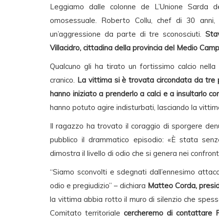
Leggiamo dalle colonne de L’Unione Sarda del
omosessuale. Roberto Collu, chef di 30 anni,
un’aggressione da parte di tre sconosciuti.
Sta
Villacidro, cittadina della provincia del Medio C
Qualcuno gli ha tirato un fortissimo calcio nel
cranico.
La vittima si è trovata circondata da tr
hanno iniziato a prenderlo a calci e a insultarlo c
hanno potuto agire indisturbati, lasciando la vittim
Il ragazzo ha trovato il coraggio di sporgere denu
pubblico il drammatico episodio: «È stata sen
dimostra il livello di odio che si genera nei confronti
“Siamo sconvolti e sdegnati dall’ennesimo attacc
odio e pregiudizio” – dichiara
Matteo Corda, presid
la vittima abbia rotto il muro di silenzio che spess
Comitato territoriale
cercheremo di contattare Ro