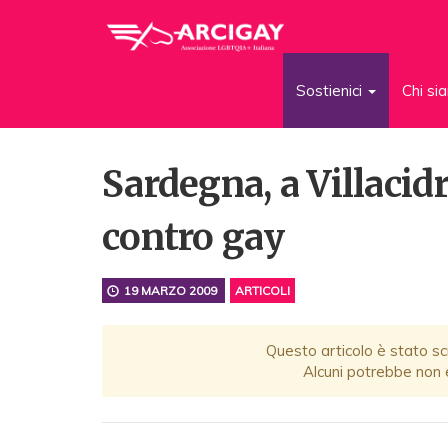
Sostienici
Chi s
Sardegna, a Villaci
contro gay
19 MARZO 2009
ARTICOLI
Questo articolo è stato scr
Alcuni potrebbe non e