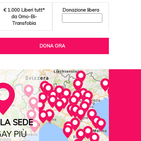
€ 1.000
Liberi tutt*
Donazione libera
da Omo-Bi-
Transfobia
DONA ORA
LA SEDE
AY PIÙ