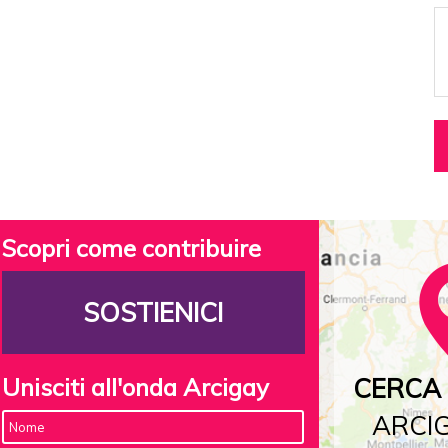
Scopri come contribuire
SOSTIENICI
Unisciti all'onda Arcigay
CERCA 
ARCIG