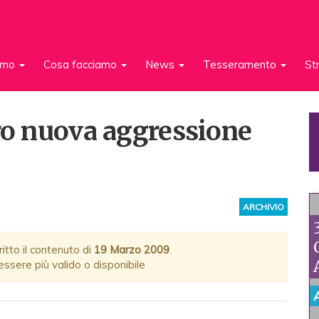
iamo
Cosa facciamo
News
Tesseramento
St
dro nuova aggressione
ARCHIVIO
itto il contenuto di
19 Marzo 2009
.
ssere più valido o disponibile