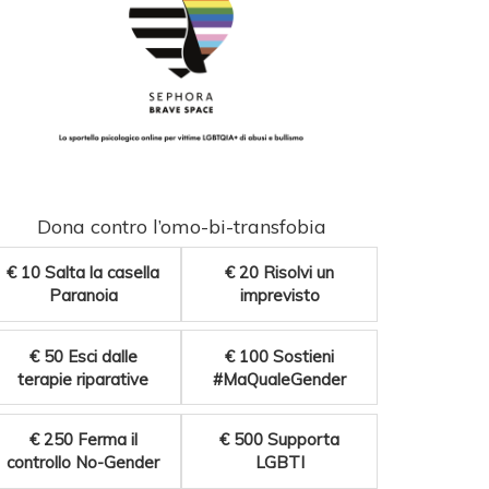
Dona contro l’omo-bi-transfobia
€ 10
Salta la casella
€ 20
Risolvi un
Paranoia
imprevisto
€ 50
Esci dalle
€ 100
Sostieni
terapie riparative
#MaQualeGender
€ 250
Ferma il
€ 500
Supporta
controllo No-Gender
LGBTI