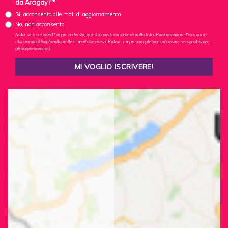
da Arcigay? *
Sì, acconsento alle mail di aggiornamento
No, non acconsento
Nota: se ti sei iscritt* in precedenza, questo non ti cancellerà dalla lista. Puoi annullare l'iscrizione
utilizzando il link fornito nelle e-mail che ricevi. Potrai sempre completare un'azione senza attivare
gli aggiornamenti.