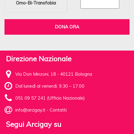
Omo-Bi-Transfobia
DONA ORA
Direzione Nazionale
Via Don Minzoni, 18 - 40121 Bologna
Dal lunedì al venerdì, 9.30 – 17.00
051 09 57 241 (Ufficio Nazionale)
info@arcigay.it
-
Contatti
Segui Arcigay su