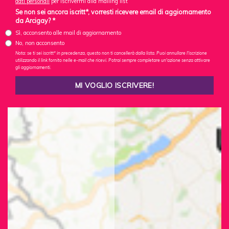
dati personali
per iscrivermi alla mailing list
Se non sei ancora iscritt*, vorresti ricevere email di aggiornamento
da Arcigay? *
Sì, acconsento alle mail di aggiornamento
No, non acconsento
Nota: se ti sei iscritt* in precedenza, questo non ti cancellerà dalla lista. Puoi annullare l'iscrizione
utilizzando il link fornito nelle e-mail che ricevi. Potrai sempre completare un'azione senza attivare
gli aggiornamenti.