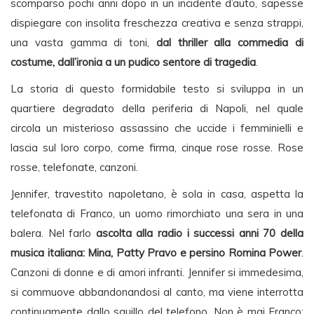
scomparso pochi anni dopo in un incidente d’auto, sapesse
dispiegare con insolita freschezza creativa e senza strappi,
una vasta gamma di toni,
dal thriller alla commedia di
costume, dall’ironia a un pudico sentore di tragedia
.
La storia di questo formidabile testo si sviluppa in un
quartiere degradato della periferia di Napoli, nel quale
circola un misterioso assassino che uccide i femminielli e
lascia sul loro corpo, come firma, cinque rose rosse. Rose
rosse, telefonate, canzoni.
Jennifer, travestito napoletano, è sola in casa, aspetta la
telefonata di Franco, un uomo rimorchiato una sera in una
balera. Nel farlo
ascolta alla radio i successi anni 70 della
musica italiana: Mina, Patty Pravo e persino Romina Power
.
Canzoni di donne e di amori infranti. Jennifer si immedesima,
si commuove abbandonandosi al canto, ma viene interrotta
continuamente dallo squillo del telefono. Non è mai Franco;