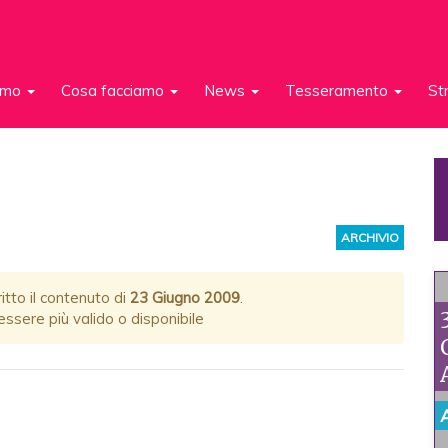
iamo
Cosa facciamo
News
Tesseramento
St
ARCHIVIO
itto il contenuto di
23 Giugno 2009
.
ssere più valido o disponibile