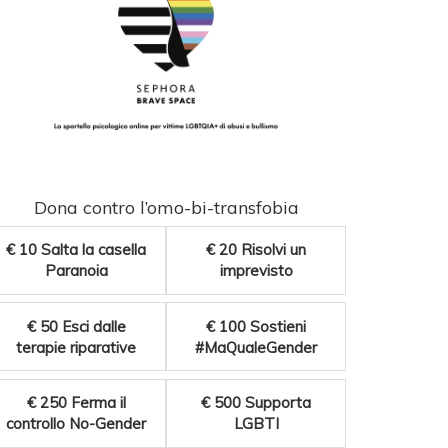
Dona contro l’omo-bi-transfobia
€ 10
Salta la casella
€ 20
Risolvi un
Paranoia
imprevisto
€ 50
Esci dalle
€ 100
Sostieni
terapie riparative
#MaQualeGender
€ 250
Ferma il
€ 500
Supporta
controllo No-Gender
LGBTI