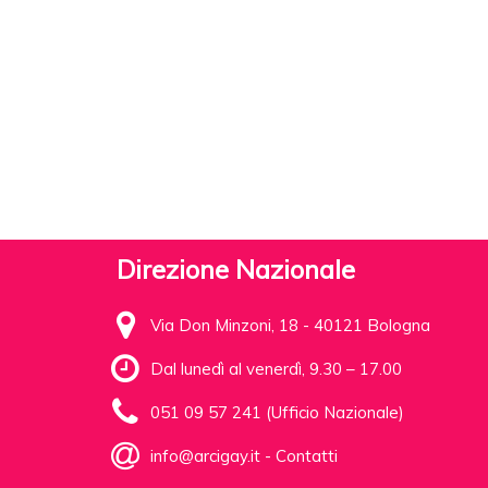
Direzione Nazionale
Via Don Minzoni, 18 - 40121 Bologna
Dal lunedì al venerdì, 9.30 – 17.00
051 09 57 241 (Ufficio Nazionale)
info@arcigay.it
-
Contatti