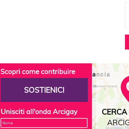
Scopri come contribuire
SOSTIENICI
Unisciti all'onda Arcigay
CERCA 
ARCIG