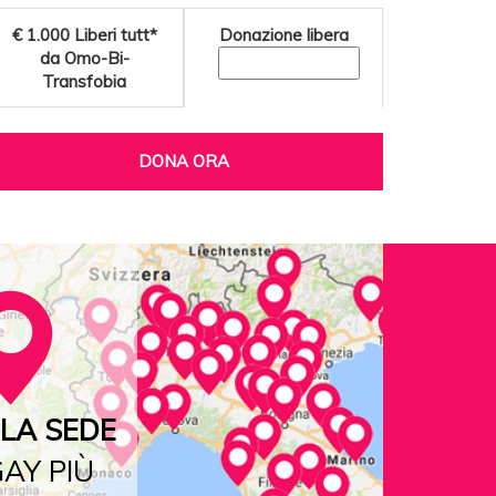
€ 1.000
Liberi tutt*
Donazione libera
da Omo-Bi-
Transfobia
DONA ORA
LA SEDE
AY PIÙ