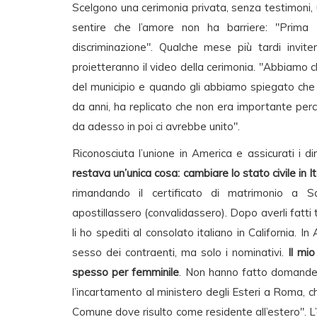
Scelgono una cerimonia privata, senza testimoni, u
sentire che l’amore non ha barriere: "Prima
discriminazione". Qualche mese più tardi invite
proietteranno il video della cerimonia. "Abbiamo c
del municipio e quando gli abbiamo spiegato che
da anni, ha replicato che non era importante per
da adesso in poi ci avrebbe unito".
Riconosciuta l’unione in America e assicurati i diri
restava un’unica cosa: cambiare lo stato civile in I
rimandando il certificato di matrimonio a Sac
apostillassero (convalidassero). Dopo averli fatti 
li ho spediti al consolato italiano in California. I
sesso dei contraenti, ma solo i nominativi.
Il mi
spesso per femminile
. Non hanno fatto domande,
l’incartamento al ministero degli Esteri a Roma, c
Comune dove risulto come residente all’estero". L’