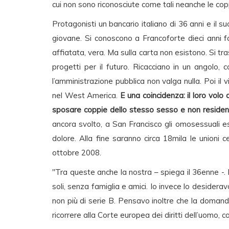
cui non sono riconosciute come tali neanche le copp
Protagonisti un bancario italiano di 36 anni e il
giovane. Si conoscono a Francoforte dieci anni f
affiatata, vera. Ma sulla carta non esistono. Si tra
progetti per il futuro. Ricacciano in un angolo, 
l’amministrazione pubblica non valga nulla. Poi il
nel West America.
E una coincidenza: il loro volo 
sposare coppie dello stesso sesso e non resident
ancora svolto, a San Francisco gli omosessuali es
dolore. Alla fine saranno circa 18mila le unioni 
ottobre 2008.
"Tra queste anche la nostra – spiega il 36enne -.
soli, senza famiglia e amici. Io invece lo desider
non più di serie B. Pensavo inoltre che la domanda 
ricorrere alla Corte europea dei diritti dell’uomo, c