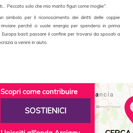
tti… Peccato solo che mio marito figuri come moglie".
 simbolo per il riconoscimento dei diritti delle coppie
inviare perché ci vuole energia per spendersi in prima
 Europa basti passare il confine per trovarsi da sposati a
crazia a venire in aiuto.
Scopri come contribuire
SOSTIENICI
Unisciti all'onda Arcigay