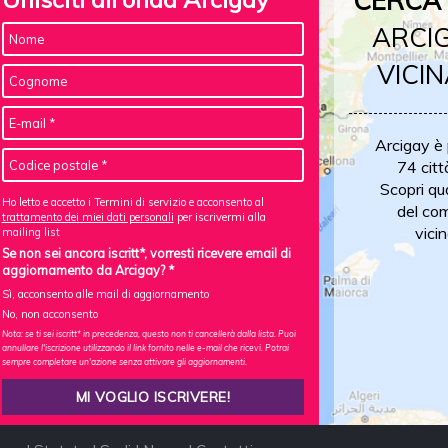
CERCA 
ARCIG
VICIN
Arcigay è
74 citt
Scopri qu
Ho letto e accetto i Termini di servizio e acconsento al
del com
trattamento dei miei dati personali
per iscrivermi alla
vicin
mailing list
Se non sei ancora iscritt*, vorresti ricevere email di
aggiornamento da Arcigay? *
Sì, acconsento alle mail di aggiornamento
No, non acconsento
Nota: se ti sei iscritt* in precedenza, questo non ti cancellerà dalla lista. Puoi
annullare l'iscrizione utilizzando il link fornito nelle e-mail che ricevi. Potrai
sempre completare un'azione senza attivare gli aggiornamenti.