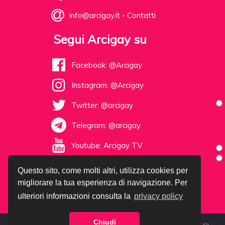
info@arcigay.it
-
Contatti
Segui Arcigay su
Facebook: @Arcigay
Instagram: @Arcigay
Twitter: @arcigay
Telegram: @arcigay
Youtube: Arcigay TV
Questo sito, come molti altri, utilizza cookies per
migliorare la tua esperienza di navigazione. Per
ulteriori informazioni consulta la
privacy policy
Chiudi