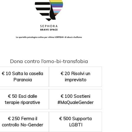
Dona contro l’omo-bi-transfobia
€ 10
Salta la casella
€ 20
Risolvi un
Paranoia
imprevisto
€ 50
Esci dalle
€ 100
Sostieni
terapie riparative
#MaQualeGender
€ 250
Ferma il
€ 500
Supporta
controllo No-Gender
LGBTI