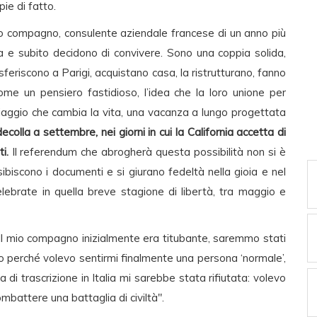
ie di fatto.
 suo compagno, consulente aziendale francese di un anno più
a e subito decidono di convivere. Sono una coppia solida,
sferiscono a Parigi, acquistano casa, la ristrutturano, fanno
come un pensiero fastidioso, l’idea che la loro unione per
 viaggio che cambia la vita, una vacanza a lungo progettata
decolla a settembre, nei giorni in cui la California accetta di
i.
Il referendum che abrogherà questa possibilità non si è
ibiscono i documenti e si giurano fedeltà nella gioia e nel
celebrate in quella breve stagione di libertà, tra maggio e
 Il mio compagno inizialmente era titubante, saremmo stati
avo perché volevo sentirmi finalmente una persona ‘normale’,
di trascrizione in Italia mi sarebbe stata rifiutata: volevo
ombattere una battaglia di civiltà".