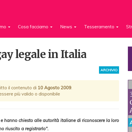
iamo
Cosa facciamo
News
Tesseramento
St
y legale in Italia
ARCHIVIO
itto il contenuto di
10 Agosto 2009
.
ssere più valido o disponibile
 hanno chiesto alle autorità italiane di riconoscere la loro
 riuscito a registrarlo".