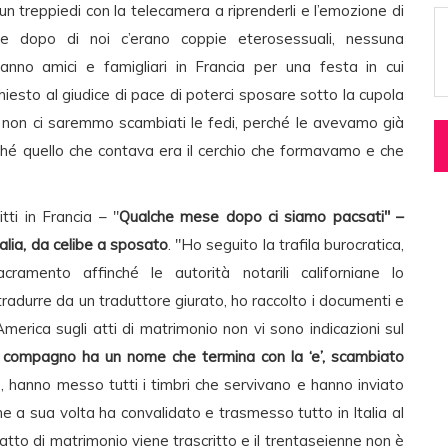
n treppiedi con la telecamera a riprenderli e l’emozione di
 e dopo di noi c’erano coppie eterosessuali, nessuna
ranno amici e famigliari in Francia per una festa in cui
hiesto al giudice di pace di poterci sposare sotto la cupola
 non ci saremmo scambiati le fedi, perché le avevamo già
ché quello che contava era il cerchio che formavamo e che
tti in Francia – "
Qualche mese dopo ci siamo pacsati" –
talia, da celibe a sposato
. "Ho seguito la trafila burocratica,
ramento affinché le autorità notarili californiane lo
tradurre da un traduttore giurato, ho raccolto i documenti e
n America sugli atti di matrimonio non vi sono indicazioni sul
o compagno ha un nome che termina con la ‘e’, scambiato
 hanno messo tutti i timbri che servivano e hanno inviato
he a sua volta ha convalidato e trasmesso tutto in Italia al
atto di matrimonio viene trascritto e il trentaseienne non è