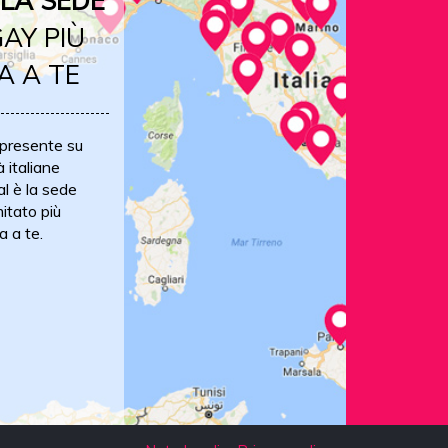
LA SEDE
AY PIÙ
A A TE
 presente su
à italiane
al è la sede
itato più
a a te.