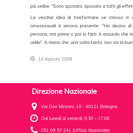
più celibe: "Sono sposato, sposato a tutti gli effe
La vecchia idea di trasformare se stesso in un
omosessuali è ancora presente: "Ho deciso di r
persona, ma prima o poi lo farò: è assurdo che in
celibi". A meno che, una volta tanto, non sia la buro
10 Agosto 2009
Direzione Nazionale
Via Don Minzoni, 18 - 40121 Bologna
Dal lunedì al venerdì, 9.30 – 17.00
051 09 57 241 (Ufficio Nazionale)