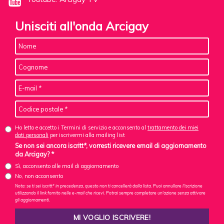
Unisciti all'onda Arcigay
Ho letto e accetto i Termini di servizio e acconsento al
trattamento dei miei
dati personali
per iscrivermi alla mailing list
Se non sei ancora iscritt*, vorresti ricevere email di aggiornamento
da Arcigay? *
Sì, acconsento alle mail di aggiornamento
No, non acconsento
Nota: se ti sei iscritt* in precedenza, questo non ti cancellerà dalla lista. Puoi annullare l'iscrizione
utilizzando il link fornito nelle e-mail che ricevi. Potrai sempre completare un'azione senza attivare
gli aggiornamenti.