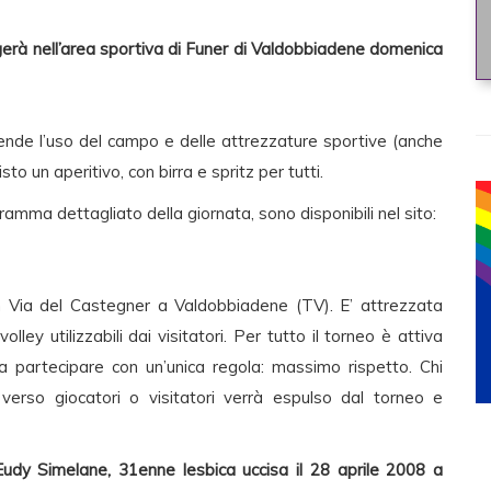
lgerà nell’area sportiva di Funer di Valdobbiadene domenica
ende l’uso del campo e delle attrezzature sportive (anche
sto un aperitivo, con birra e spritz per tutti.
amma dettagliato della giornata, sono disponibili nel sito:
n Via del Castegner a Valdobbiadene (TV). E’ attrezzata
y utilizzabili dai visitatori. Per tutto il torneo è attiva
 a partecipare con un’unica regola: massimo rispetto. Chi
 verso giocatori o visitatori verrà espulso dal torneo e
Eudy Simelane, 31enne lesbica uccisa il 28 aprile 2008 a