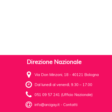
Direzione Nazionale
Via Don Minzoni, 18 - 40121 Bologna
Dal lunedì al venerdì, 9.30 – 17.00
051 09 57 241 (Ufficio Nazionale)
info@arcigay.it
-
Contatti