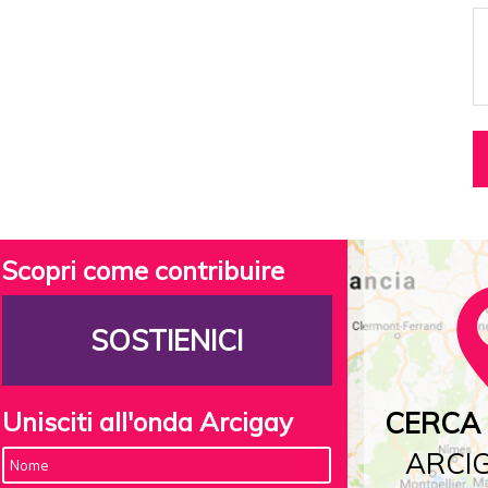
Scopri come contribuire
SOSTIENICI
Unisciti all'onda Arcigay
CERCA 
ARCIG