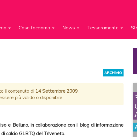
iamo
Cosa facciamo
News
Tesseramento
St
ARCHIVIO
to il contenuto di
14 Settembre 2009
.
ssere più valido o disponibile
so e Belluno, in collaborazione con il blog di informazione
 di calcio GLBTQ del Triveneto.