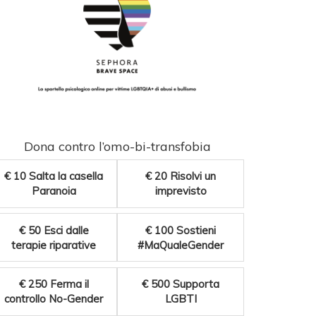
Dona contro l’omo-bi-transfobia
€ 10
Salta la casella
€ 20
Risolvi un
Paranoia
imprevisto
€ 50
Esci dalle
€ 100
Sostieni
terapie riparative
#MaQualeGender
€ 250
Ferma il
€ 500
Supporta
controllo No-Gender
LGBTI