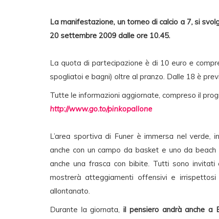
La manifestazione, un torneo di calcio a 7, si svo
20 settembre 2009 dalle ore 10.45.
La quota di partecipazione è di 10 euro e compr
spogliatoi e bagni) oltre al pranzo. Dalle 18 è previ
Tutte le informazioni aggiornate, compreso il progr
http://www.go.to/pinkopallone
L’area sportiva di Funer è immersa nel verde, i
anche con un campo da basket e uno da beach volle
anche una frasca con bibite. Tutti sono invitati
mostrerà atteggiamenti offensivi e irrispettosi
allontanato.
Durante la giornata,
il pensiero andrà anche a 