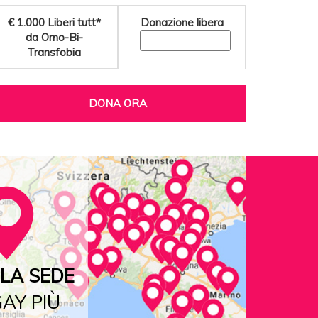
€ 1.000
Liberi tutt*
Donazione libera
da Omo-Bi-
Transfobia
DONA ORA
LA SEDE
AY PIÙ