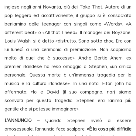
inglese negli anni Novanta, più dei Take That. Autore di un
pop leggero ed accattivanente, il gruppo si è consacrato
beniamino delle teenager con singoli come «Words», «A
different beat» o «All that I need». Il manager dei Boyzone,
Louis Walsh, si è detto «distrutto. Sono sotto choc. Ero con
lui lunedì a una cerimonia di premiazione. Non sappiamo
molto di quel che è successo». Anche Bertie Ahern, ex
premier irlandese ha reso omaggio a Stephen, «un amico
personale. Questa morte è un’immensa tragedia per la
musica e la cultura irlandese». In una nota, Elton John ha
affermato: «Io e David (il suo compagno,
ndr
) siamo
sconvolti per questa tragedia. Stephen era l’anima più
gentile che si potesse immaginare».
L’ANNUNCIO
– Quando Stephen rivelò di essere
omosessuale, l’annuncio fece scalpore:
«È la cosa più difficile