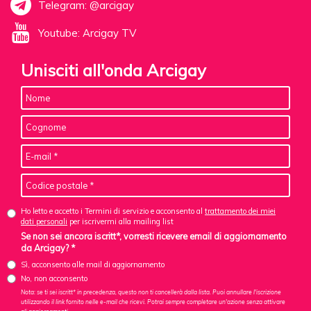
Telegram: @arcigay
Youtube: Arcigay TV
Unisciti all'onda Arcigay
Ho letto e accetto i Termini di servizio e acconsento al
trattamento dei miei
dati personali
per iscrivermi alla mailing list
Se non sei ancora iscritt*, vorresti ricevere email di aggiornamento
da Arcigay? *
Sì, acconsento alle mail di aggiornamento
No, non acconsento
Nota: se ti sei iscritt* in precedenza, questo non ti cancellerà dalla lista. Puoi annullare l'iscrizione
utilizzando il link fornito nelle e-mail che ricevi. Potrai sempre completare un'azione senza attivare