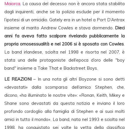
Maiorca
. La causa del decesso non è ancora stata stabilita
dagli inquirenti, anche se la polizia esclude per il momento
l’ipotesi di un omicidio. Gately era in un hotel a Port D’Antrax
insieme al marito Andrew Cowles e stava dormendo.
Dieci
anni fa aveva fatto scalpore rivelando pubblicamente la
propria omosessualità e nel 2006 si è sposato con Cowles
.
La band irlandese, sciolta nel 1998 e risorta nel 2007, è
stata una delle protagoniste dell’epoca d’oro delle "boy
band" insieme a Take That e Backstreet Boys.
LE REAZIONI
– In una nota gli altri Boyzone si sono detti
«devastati» dalla scomparsa dell’amico Stephen, che,
dicono, «ha illuminato le nostre vite»: «Ronan, Keith, Mikey e
Shane sono devastati da questa notizia e inviano il loro
profondo cordoglio alla famiglia di Stephen e ai suoi molti
amici in tutto il mondo». La band, nata nel 1993 e sciolta nel
1998, ha conquistato sei volte la vetta della classifica