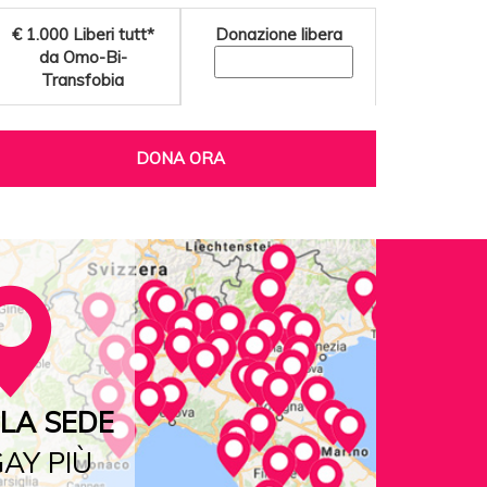
€ 1.000
Liberi tutt*
Donazione libera
da Omo-Bi-
Transfobia
DONA ORA
LA SEDE
AY PIÙ