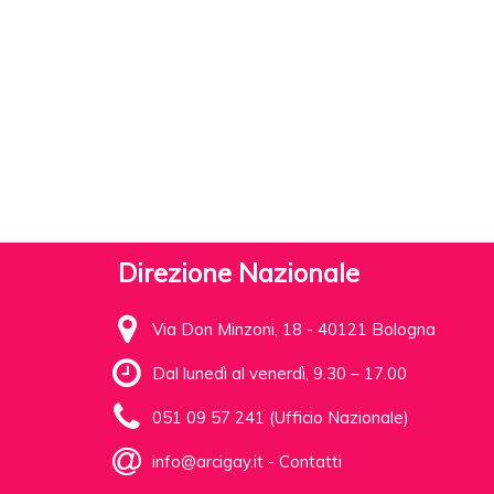
Direzione Nazionale
Via Don Minzoni, 18 - 40121 Bologna
Dal lunedì al venerdì, 9.30 – 17.00
051 09 57 241 (Ufficio Nazionale)
info@arcigay.it
-
Contatti