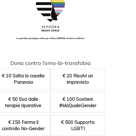
Dona contro l’omo-bi-transfobia
€ 10
Salta la casella
€ 20
Risolvi un
Paranoia
imprevisto
€ 50
Esci dalle
€ 100
Sostieni
terapie riparative
#MaQualeGender
€ 250
Ferma il
€ 500
Supporta
controllo No-Gender
LGBTI