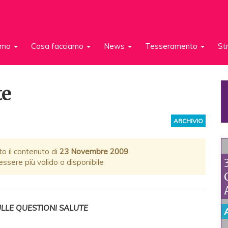
iamo
Cosa facciamo
News
Tesseramento
St
te
ARCHIVIO
to il contenuto di
23 Novembre 2009
.
ssere più valido o disponibile
LLE QUESTIONI SALUTE