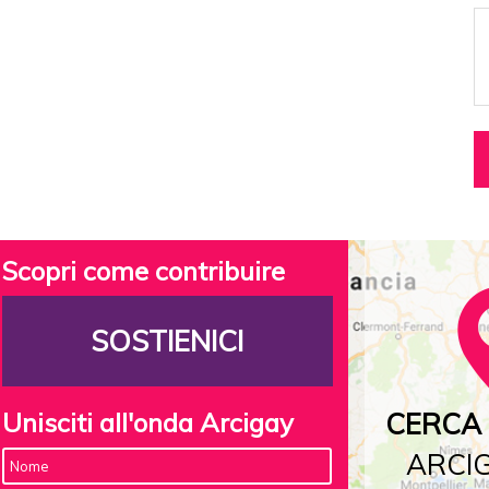
Scopri come contribuire
SOSTIENICI
Unisciti all'onda Arcigay
CERCA 
ARCIG