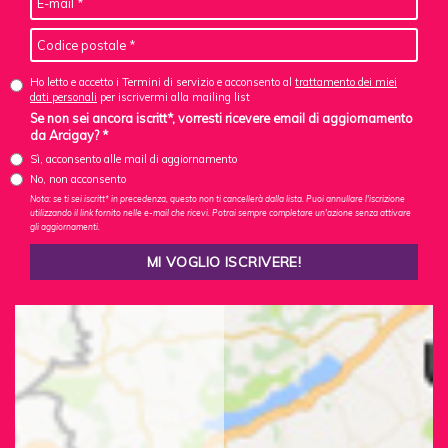
Ho letto e accetto i Termini di servizio e acconsento al
trattamento dei miei
dati personali
per iscrivermi alla mailing list
Se non sei ancora iscritt*, vorresti ricevere email di aggiornamento
da Arcigay? *
Sì, acconsento alle mail di aggiornamento
No, non acconsento
Nota: se ti sei iscritt* in precedenza, questo non ti cancellerà dalla lista. Puoi annullare l'iscrizione
utilizzando il link fornito nelle e-mail che ricevi. Potrai sempre completare un'azione senza attivare
gli aggiornamenti.