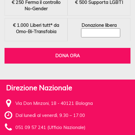
€ 250
Ferma il controllo
€ 500
Supporta LGBTI
No-Gender
€ 1.000
Liberi tutt* da
Donazione libera
Omo-Bi-Transfobia
DONA ORA
Direzione Nazionale
Via Don Minzoni, 18 - 40121 Bologna
Dal lunedì al venerdì, 9.30 – 17.00
051 09 57 241 (Ufficio Nazionale)