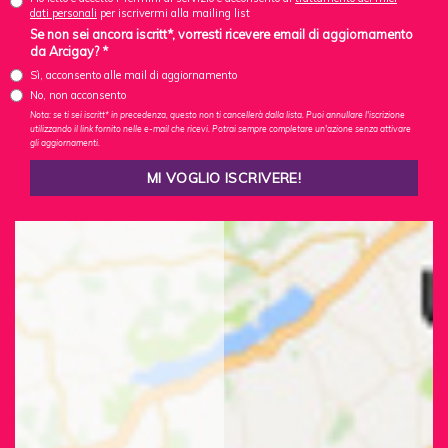
dati personali
per iscrivermi alla mailing list
Se non sei ancora iscritt*, vorresti ricevere email di aggiornamento
da Arcigay? *
Sì, acconsento alle mail di aggiornamento
No, non acconsento
Nota: se ti sei iscritt* in precedenza, questo non ti cancellerà dalla lista. Puoi annullare l'iscrizione
utilizzando il link fornito nelle e-mail che ricevi. Potrai sempre completare un'azione senza attivare
gli aggiornamenti.