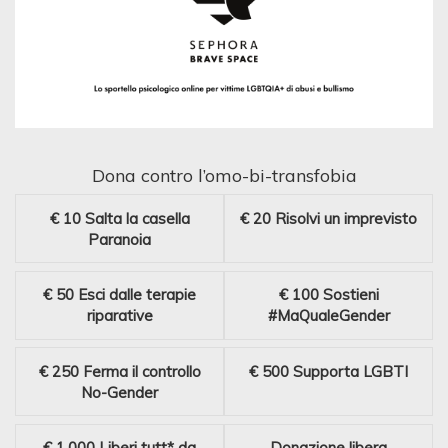
Dona contro l’omo-bi-transfobia
€ 10
Salta la casella
€ 20
Risolvi un imprevisto
Paranoia
€ 50
Esci dalle terapie
€ 100
Sostieni
riparative
#MaQualeGender
€ 250
Ferma il controllo
€ 500
Supporta LGBTI
No-Gender
€ 1.000
Liberi tutt* da
Donazione libera