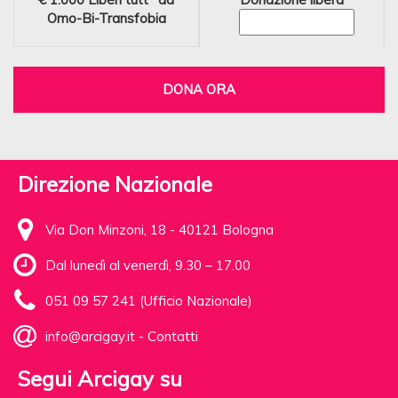
Omo-Bi-Transfobia
DONA ORA
Direzione Nazionale
Via Don Minzoni, 18 - 40121 Bologna
Dal lunedì al venerdì, 9.30 – 17.00
051 09 57 241 (Ufficio Nazionale)
info@arcigay.it
-
Contatti
Segui Arcigay su