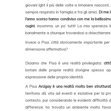
giovani lgbt il più delle volte a rimanere nascosti,
sempre respirato in famiglia e fra gli amici.
Di me l
l’anno scorso hanno condiviso con me la bellissima 
cugini
, insomma, un po’ tutti! La mia speranza è
banalmente a chiunque trovandosi a chiacchierare 
Invece a Pisa, città storicamente importante per
dimensione affermativa?
Diciamo che Pisa è una realtà privilegiata:
citt
lontani dalle proprie realtà d’origine spesso o
espressione delle propria identità.
A Pisa
Arcigay è una realtà molto ben struttura
territorio dà vita ad eventi e iniziative per la pr
contesto, pur considerando le evidenti difficoltà 
differenze, ho trovato un ambiente molto favorev