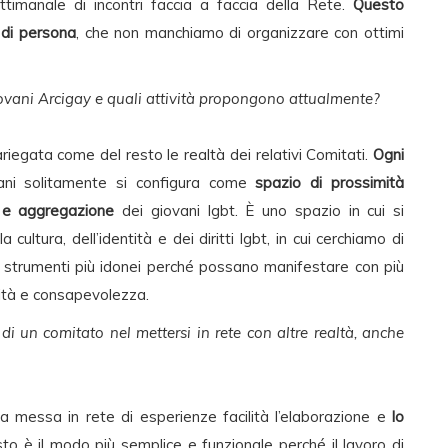
ttimanale di incontri faccia a faccia della Rete.
Questo
 di persona
, che non manchiamo di organizzare con ottimi
iovani Arcigay e quali attività propongono attualmente?
riegata come del resto le realtà dei relativi Comitati.
Ogni
vani solitamente si configura come
spazio di prossimità
e e aggregazione
dei giovani lgbt. È uno spazio in cui si
ultura, dell’identità e dei diritti lgbt, in cui cerchiamo di
li strumenti più idonei perché possano manifestare con più
enità e consapevolezza.
di un comitato nel mettersi in rete con altre realtà, anche
la messa in rete di esperienze facilità l’elaborazione e
lo
o è il modo più semplice e funzionale perché il lavoro di