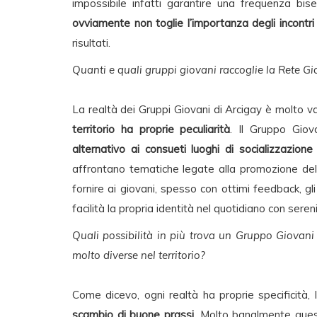
impossibile infatti garantire una frequenza bise
ovviamente non toglie l’importanza degli incontri
risultati.
Quanti e quali gruppi giovani raccoglie la Rete G
La realtà dei Gruppi Giovani di Arcigay è molto va
territorio ha proprie peculiarità
. Il Gruppo Gio
alternativo ai consueti luoghi di socializzazion
affrontano tematiche legate alla promozione della c
fornire ai giovani, spesso con ottimi feedback, g
facilità la propria identità nel quotidiano con ser
Quali possibilità in più trova un Gruppo Giovani 
molto diverse nel territorio?
Come dicevo, ogni realtà ha proprie specificità, 
scambio di buone prassi
. Molto banalmente quest