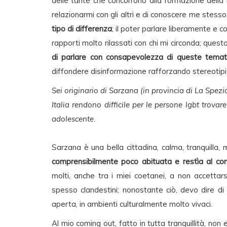
delle tante che concorrono alla formazione della m
relazionarmi con gli altri e di conoscere me stes
tipo di differenza
; il poter parlare liberamente e 
rapporti molto rilassati con chi mi circonda; ques
di parlare con consapevolezza di queste temat
diffondere disinformazione rafforzando stereotipi 
Sei originario di Sarzana (in provincia di La Spezi
Italia rendono difficile per le persone lgbt trovar
adolescente.
Sarzana è una bella cittadina, calma, tranquilla
comprensibilmente poco abituata e restìa al con
molti, anche tra i miei coetanei, a non accetta
spesso clandestini; nonostante ciò, devo dire di
aperta, in ambienti culturalmente molto vivaci.
Al mio coming out, fatto in tutta tranquillità, non