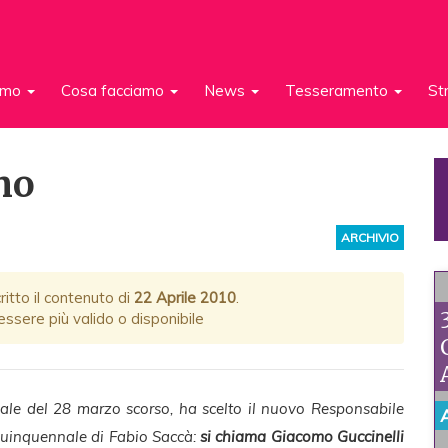
iamo
Cosa facciamo
News
Tesseramento
St
mo
ARCHIVIO
itto il contenuto di
22 Aprile 2010
.
ssere più valido o disponibile
nale del 28 marzo scorso, ha scelto il nuovo Responsabile
 quinquennale di Fabio Saccà:
si chiama Giacomo Guccinelli