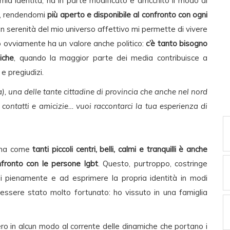
ia identità, ha in parte modificato e arricchito il modo di
so, rendendomi
più aperto e disponibile al confronto con ogni
con serenità del mio universo affettivo mi permette di vivere
to ovviamente ha un valore anche politico:
c’è tanto bisogno
iche
, quando la maggior parte dei media contribuisce a
e pregiudizi.
a), una delle tante cittadine di provincia che anche nel nord
e contatti e amicizie… vuoi raccontarci la tua esperienza di
, ma come
tanti piccoli centri, belli, calmi e tranquilli è anche
fronto con le persone lgbt
. Questo, purtroppo, costringe
rsi pienamente e ad esprimere la propria identità in modi
 essere stato molto fortunato: ho vissuto in una famiglia
 ero in alcun modo al corrente delle dinamiche che portano i