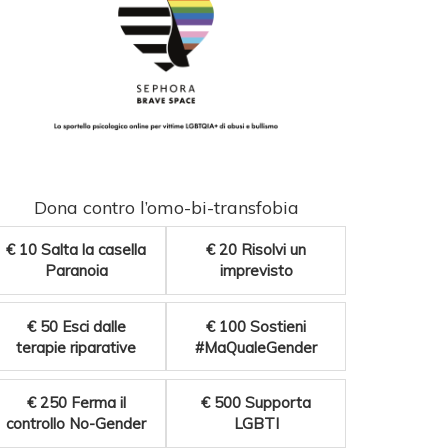
Dona contro l’omo-bi-transfobia
€ 10
Salta la casella
€ 20
Risolvi un
Paranoia
imprevisto
€ 50
Esci dalle
€ 100
Sostieni
terapie riparative
#MaQualeGender
€ 250
Ferma il
€ 500
Supporta
controllo No-Gender
LGBTI