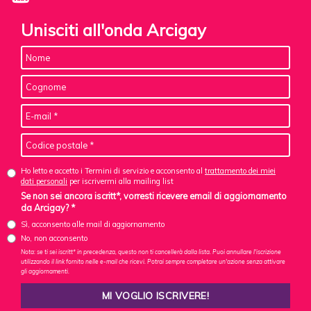
Unisciti all'onda Arcigay
Ho letto e accetto i Termini di servizio e acconsento al
trattamento dei miei
dati personali
per iscrivermi alla mailing list
Se non sei ancora iscritt*, vorresti ricevere email di aggiornamento
da Arcigay? *
Sì, acconsento alle mail di aggiornamento
No, non acconsento
Nota: se ti sei iscritt* in precedenza, questo non ti cancellerà dalla lista. Puoi annullare l'iscrizione
utilizzando il link fornito nelle e-mail che ricevi. Potrai sempre completare un'azione senza attivare
gli aggiornamenti.