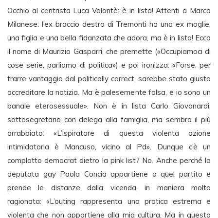
Occhio al centrista Luca Volontè: è in lista! Attenti a Marco
Milanese: l’ex braccio destro di Tremonti ha una ex moglie,
una figlia e una bella fidanzata che adora, ma è in lista! Ecco
il nome di Maurizio Gasparri, che premette («Occupiamoci di
cose serie, parliamo di politica») e poi ironizza: «Forse, per
trarre vantaggio dal politically correct, sarebbe stato giusto
accreditare la notizia. Ma è palesemente falsa, e io sono un
banale eterosessuale». Non è in lista Carlo Giovanardi,
sottosegretario con delega alla famiglia, ma sembra il più
arrabbiato: «L’ispiratore di questa violenta azione
intimidatoria è Mancuso, vicino al Pd». Dunque c’è un
complotto democrat dietro la pink list? No. Anche perché la
deputata gay Paola Concia appartiene a quel partito e
prende le distanze dalla vicenda, in maniera molto
ragionata: «L’outing rappresenta una pratica estrema e
violenta che non appartiene alla mia cultura. Ma in questo