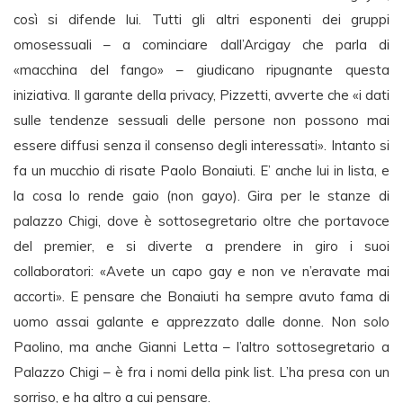
così si difende lui. Tutti gli altri esponenti dei gruppi
omosessuali – a cominciare dall’Arcigay che parla di
«macchina del fango» – giudicano ripugnante questa
iniziativa. Il garante della privacy, Pizzetti, avverte che «i dati
sulle tendenze sessuali delle persone non possono mai
essere diffusi senza il consenso degli interessati». Intanto si
fa un mucchio di risate Paolo Bonaiuti. E’ anche lui in lista, e
la cosa lo rende gaio (non gayo). Gira per le stanze di
palazzo Chigi, dove è sottosegretario oltre che portavoce
del premier, e si diverte a prendere in giro i suoi
collaboratori: «Avete un capo gay e non ve n’eravate mai
accorti». E pensare che Bonaiuti ha sempre avuto fama di
uomo assai galante e apprezzato dalle donne. Non solo
Paolino, ma anche Gianni Letta – l’altro sottosegretario a
Palazzo Chigi – è fra i nomi della pink list. L’ha presa con un
sorriso, e ha altro a cui pensare.