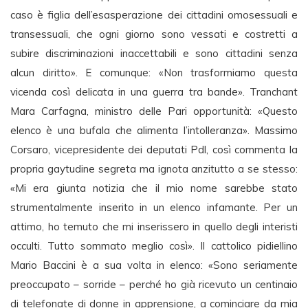
caso è figlia dell’esasperazione dei cittadini omosessuali e
transessuali, che ogni giorno sono vessati e costretti a
subire discriminazioni inaccettabili e sono cittadini senza
alcun diritto». E comunque: «Non trasformiamo questa
vicenda così delicata in una guerra tra bande». Tranchant
Mara Carfagna, ministro delle Pari opportunità: «Questo
elenco è una bufala che alimenta l’intolleranza». Massimo
Corsaro, vicepresidente dei deputati Pdl, così commenta la
propria gaytudine segreta ma ignota anzitutto a se stesso:
«Mi era giunta notizia che il mio nome sarebbe stato
strumentalmente inserito in un elenco infamante. Per un
attimo, ho temuto che mi inserissero in quello degli interisti
occulti. Tutto sommato meglio così». Il cattolico pidiellino
Mario Baccini è a sua volta in elenco: «Sono seriamente
preoccupato – sorride – perché ho già ricevuto un centinaio
di telefonate di donne in apprensione, a cominciare da mia