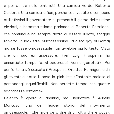
e poi chi c’è nella pink list? Una camicia verde: Roberto
Calderoli. Una camicia a fiori, perché così vestito e con jeans
attillatissimi il governatore si presentò il giorno delle ultime
elezioni, e insomma stiamo parlando di Roberto Formigoni,
che comunque ha sempre detto di essere illibato, sfoggia
talvolta un look stile Muccassassina (la disco gay di Roma)
ma se fosse omosessuale non avrebbe più la testa. Visto
che un suo ex assessore, Pier Luigi Prosperini, ha
annunciato tempo fa: «I pederasti? Vanno garrotati!». Poi
per fortuna s’è scusato il Prosperini. Ora dice Formigoni a chi
gli sventola sotto il naso la pink list: «Fantasie malate di
personaggi inqualificabili. Non perdete tempo con queste
sciocchezze estreme».
L’elenco è opera di anonimi, ma l’ispiratore è Aurelio
Mancuso, uno dei leader storici del movimento
omosessuale. «Che male c’è a dire di un altro che è gay?»,