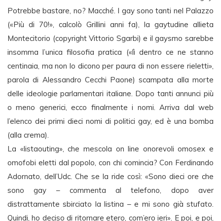
Potrebbe bastare, no? Macché. I gay sono tanti nel Palazzo
(«Più di 70!», calcolò Grillini anni fa), la gaytudine allieta
Montecitorio (copyright Vittorio Sgarbi) e il gaysmo sarebbe
insomma l’unica filosofia pratica («lì dentro ce ne stanno
centinaia, ma non lo dicono per paura di non essere rieletti»,
parola di Alessandro Cecchi Paone) scampata alla morte
delle ideologie parlamentari italiane. Dopo tanti annunci più
o meno generici, ecco finalmente i nomi. Arriva dal web
l’elenco dei primi dieci nomi di politici gay, ed è una bomba
(alla crema).
La «listaouting», che mescola on line onorevoli omosex e
omofobi eletti dal popolo, con chi comincia? Con Ferdinando
Adornato, dell’Udc. Che se la ride così: «Sono dieci ore che
sono gay – commenta al telefono, dopo aver
distrattamente sbirciato la listina – e mi sono già stufato.
Quindi, ho deciso di ritornare etero, com’ero ieri». E poi, e poi,