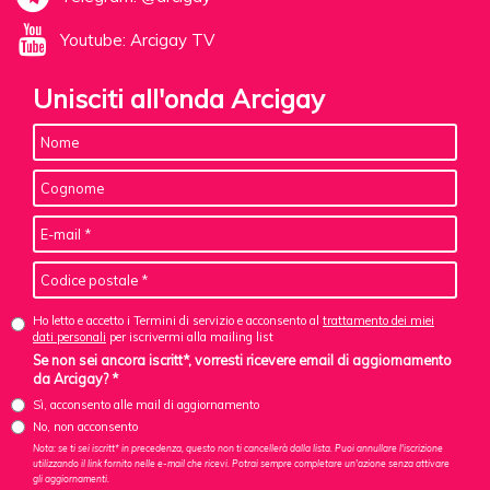
Youtube: Arcigay TV
Unisciti all'onda Arcigay
Ho letto e accetto i Termini di servizio e acconsento al
trattamento dei miei
dati personali
per iscrivermi alla mailing list
Se non sei ancora iscritt*, vorresti ricevere email di aggiornamento
da Arcigay? *
Sì, acconsento alle mail di aggiornamento
No, non acconsento
Nota: se ti sei iscritt* in precedenza, questo non ti cancellerà dalla lista. Puoi annullare l'iscrizione
utilizzando il link fornito nelle e-mail che ricevi. Potrai sempre completare un'azione senza attivare
gli aggiornamenti.