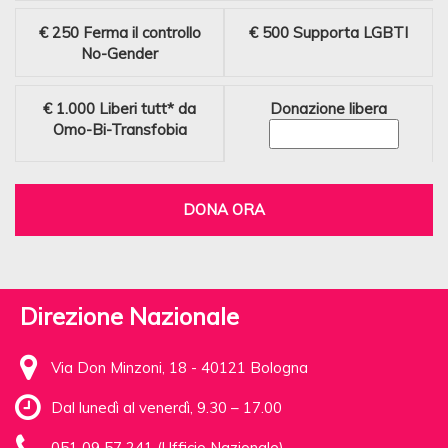
€ 250
Ferma il controllo
€ 500
Supporta LGBTI
No-Gender
€ 1.000
Liberi tutt* da
Donazione libera
Omo-Bi-Transfobia
DONA ORA
Direzione Nazionale
Via Don Minzoni, 18 - 40121 Bologna
Dal lunedì al venerdì, 9.30 – 17.00
051 09 57 241 (Ufficio Nazionale)