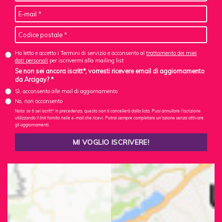
Ho letto e accetto i Termini di servizio e acconsento al
trattamento dei miei
dati personali
per iscrivermi alla mailing list
Se non sei ancora iscritt*, vorresti ricevere email di aggiornamento
da Arcigay? *
Sì, acconsento alle mail di aggiornamento
No, non acconsento
Nota: se ti sei iscritt* in precedenza, questo non ti cancellerà dalla lista. Puoi annullare l'iscrizione
utilizzando il link fornito nelle e-mail che ricevi. Potrai sempre completare un'azione senza attivare
gli aggiornamenti.