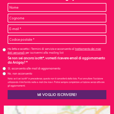
Ho letto e accetto i Termini di servizio e acconsento al
trattamento dei miei
dati personali
per iscrivermi alla mailing list
Se non sei ancora iscritt*, vorresti ricevere email di aggiornamento
da Arcigay? *
Sì, acconsento alle mail di aggiornamento
No, non acconsento
Nota: se ti sei iscritt* in precedenza, questo non ti cancellerà dalla lista. Puoi annullare l'iscrizione
utilizzando il link fornito nelle e-mail che ricevi. Potrai sempre completare un'azione senza attivare
gli aggiornamenti.