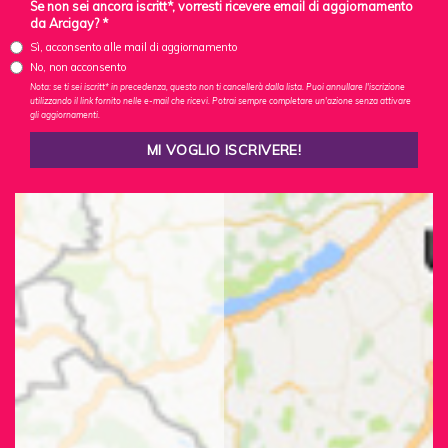
Se non sei ancora iscritt*, vorresti ricevere email di aggiornamento
da Arcigay? *
Sì, acconsento alle mail di aggiornamento
No, non acconsento
Nota: se ti sei iscritt* in precedenza, questo non ti cancellerà dalla lista. Puoi annullare l'iscrizione
utilizzando il link fornito nelle e-mail che ricevi. Potrai sempre completare un'azione senza attivare
gli aggiornamenti.