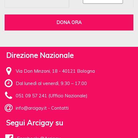
DONA ORA
Direzione Nazionale
Via Don Minzoni, 18 - 40121 Bologna
Dal lunedì al venerdì, 9.30 – 17.00
051 09 57 241 (Ufficio Nazionale)
info@arcigay.it
-
Contatti
Segui Arcigay su