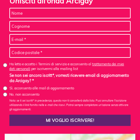
Unisciti all'onda Arcigay
Ho letto e accetto i Termini di servizio e acconsento al
trattamento dei miei
dati personali
per iscrivermi alla mailing list
Se non sei ancora iscritt*, vorresti ricevere email di aggiornamento
da Arcigay? *
Sì, acconsento alle mail di aggiornamento
No, non acconsento
Nota: se ti sei iscritt* in precedenza, questo non ti cancellerà dalla lista. Puoi annullare l'iscrizione
utilizzando il link fornito nelle e-mail che ricevi. Potrai sempre completare un'azione senza attivare
gli aggiornamenti.