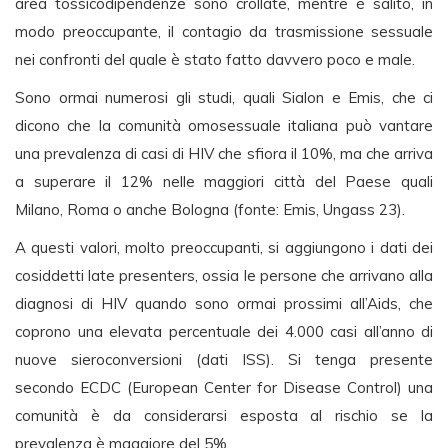
area tossicodipendenze sono crollate, mentre è salito, in
modo preoccupante, il contagio da trasmissione sessuale
nei confronti del quale è stato fatto davvero poco e male.
Sono ormai numerosi gli studi, quali Sialon e Emis, che ci
dicono che la comunità omosessuale italiana può vantare
una prevalenza di casi di HIV che sfiora il 10%, ma che arriva
a superare il 12% nelle maggiori città del Paese quali
Milano, Roma o anche Bologna (fonte: Emis, Ungass 23).
A questi valori, molto preoccupanti, si aggiungono i dati dei
cosiddetti late presenters, ossia le persone che arrivano alla
diagnosi di HIV quando sono ormai prossimi all’Aids, che
coprono una elevata percentuale dei 4.000 casi all’anno di
nuove sieroconversioni (dati ISS). Si tenga presente
secondo ECDC (European Center for Disease Control) una
comunità è da considerarsi esposta al rischio se la
prevalenza è maggiore del 5%.