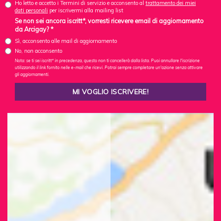
Ho letto e accetto i Termini di servizio e acconsento al
trattamento dei miei
dati personali
per iscrivermi alla mailing list
Se non sei ancora iscritt*, vorresti ricevere email di aggiornamento
da Arcigay? *
Sì, acconsento alle mail di aggiornamento
No, non acconsento
Nota: se ti sei iscritt* in precedenza, questo non ti cancellerà dalla lista. Puoi annullare l'iscrizione
utilizzando il link fornito nelle e-mail che ricevi. Potrai sempre completare un'azione senza attivare
gli aggiornamenti.