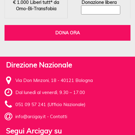
€ 1.000
Liberi tutt* da
Donazione libera
Omo-Bi-Transfobia
DONA ORA
Direzione Nazionale
Via Don Minzoni, 18 - 40121 Bologna
Dal lunedì al venerdì, 9.30 – 17.00
051 09 57 241 (Ufficio Nazionale)
info@arcigay.it
-
Contatti
Segui Arcigay su