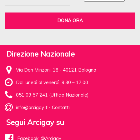
DONA ORA
Direzione Nazionale
Via Don Minzoni, 18 - 40121 Bologna
Dal lunedì al venerdì, 9.30 – 17.00
051 09 57 241 (Ufficio Nazionale)
info@arcigay.it
-
Contatti
Segui Arcigay su
Facebook: @Arcigay