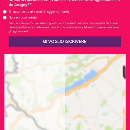
da Arcigay? *
Sì, acconsento alle mail di aggiornamento
No, non acconsento
Nota: se ti sei iscritt* in precedenza, questo non ti cancellerà dalla lista. Puoi annullare l'iscrizione
utilizzando il link fornito nelle e-mail che ricevi. Potrai sempre completare un'azione senza attivare
gli aggiornamenti.