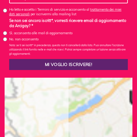
Ho letto e accetto i Termini di servizio e acconsento al
trattamento dei miei
dati personali
per iscrivermi alla mailing list
Se non sei ancora iscritt*, vorresti ricevere email di aggiornamento
da Arcigay? *
Sì, acconsento alle mail di aggiornamento
No, non acconsento
Nota: se ti sei iscritt* in precedenza, questo non ti cancellerà dalla lista. Puoi annullare l'iscrizione
utilizzando il link fornito nelle e-mail che ricevi. Potrai sempre completare un'azione senza attivare
gli aggiornamenti.