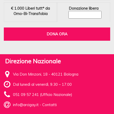
€ 1.000
Liberi tutt* da
Donazione libera
Omo-Bi-Transfobia
DONA ORA
Direzione Nazionale
Via Don Minzoni, 18 - 40121 Bologna
Dal lunedì al venerdì, 9.30 – 17.00
051 09 57 241 (Ufficio Nazionale)
info@arcigay.it
-
Contatti