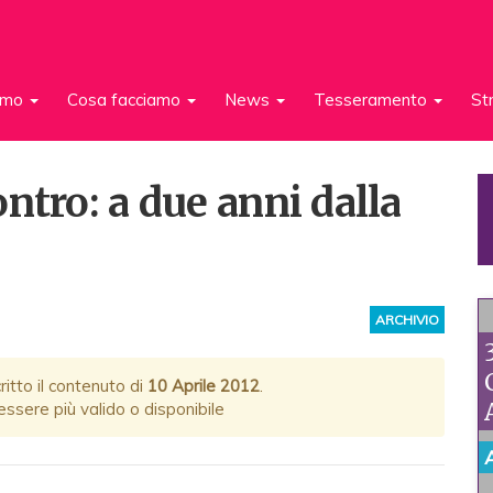
iamo
Cosa facciamo
News
Tesseramento
St
ntro: a due anni dalla
ARCHIVIO
itto il contenuto di
10 Aprile 2012
.
ssere più valido o disponibile