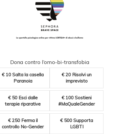
Dona contro l’omo-bi-transfobia
€ 10
Salta la casella
€ 20
Risolvi un
Paranoia
imprevisto
€ 50
Esci dalle
€ 100
Sostieni
terapie riparative
#MaQualeGender
€ 250
Ferma il
€ 500
Supporta
controllo No-Gender
LGBTI