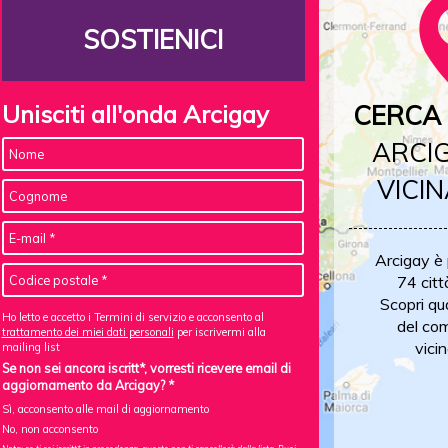
SOSTIENICI
Unisciti all'onda Arcigay
CERCA 
ARCIG
VICIN
Arcigay è
74 citt
Scopri qu
Ho letto e accetto i Termini di servizio e acconsento al
del com
trattamento dei miei dati personali
per iscrivermi alla
vicin
mailing list
Se non sei ancora iscritt*, vorresti ricevere email di
aggiornamento da Arcigay? *
Sì, acconsento alle mail di aggiornamento
No, non acconsento