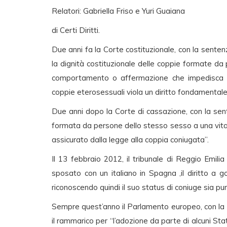
Relatori: Gabriella Friso e Yuri Guaiana
di Certi Diritti.
Due anni fa la Corte costituzionale, con la sente
la dignità costituzionale delle coppie formate da
comportamento o affermazione che impedisca la po
coppie eterosessuali viola un diritto fondamental
Due anni dopo la Corte di cassazione, con la sent
formata da persone dello stesso sesso a una vita
assicurato dalla legge alla coppia coniugata”.
Il 13 febbraio 2012, il tribunale di Reggio Emil
sposato con un italiano in Spagna ,il diritto a 
riconoscendo quindi il suo status di coniuge sia pure 
Sempre quest’anno il Parlamento europeo, con la
il rammarico per “l’adozione da parte di alcuni Stati