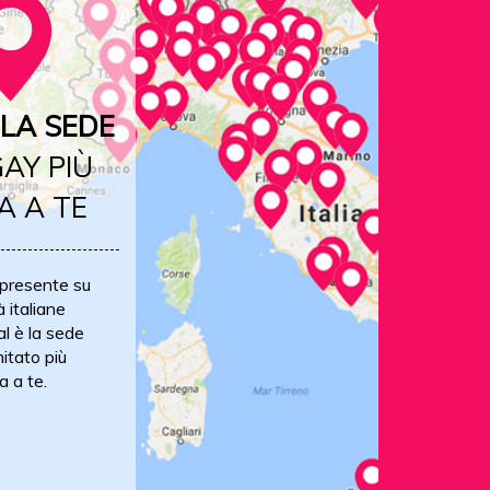
LA SEDE
AY PIÙ
A A TE
 presente su
à italiane
al è la sede
itato più
a a te.