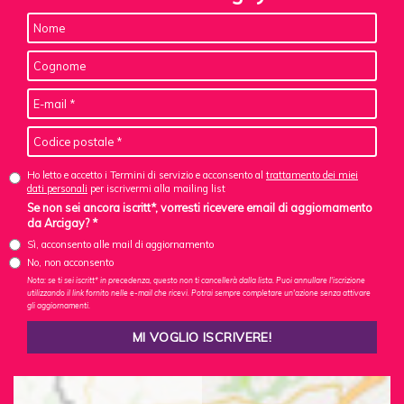
Ho letto e accetto i Termini di servizio e acconsento al
trattamento dei miei
dati personali
per iscrivermi alla mailing list
Se non sei ancora iscritt*, vorresti ricevere email di aggiornamento
da Arcigay? *
Sì, acconsento alle mail di aggiornamento
No, non acconsento
Nota: se ti sei iscritt* in precedenza, questo non ti cancellerà dalla lista. Puoi annullare l'iscrizione
utilizzando il link fornito nelle e-mail che ricevi. Potrai sempre completare un'azione senza attivare
gli aggiornamenti.