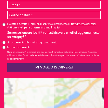
Ho letto e accetto i Termini di servizio e acconsento al
trattamento dei miei
dati personali
per iscrivermi alla mailing list
Se non sei ancora iscritt*, vorresti ricevere email di aggiornamento
da Arcigay? *
Sì, acconsento alle mail di aggiornamento
No, non acconsento
Nota: se ti sei iscritt* in precedenza, questo non ti cancellerà dalla lista. Puoi annullare l'iscrizione
utilizzando il link fornito nelle e-mail che ricevi. Potrai sempre completare un'azione senza attivare
gli aggiornamenti.