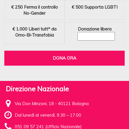
€ 250
Ferma il controllo
€ 500
Supporta LGBTI
No-Gender
€ 1.000
Liberi tutt* da
Donazione libera
Omo-Bi-Transfobia
DONA ORA
Direzione Nazionale
Via Don Minzoni, 18 - 40121 Bologna
Dal lunedì al venerdì, 9.30 – 17.00
051 09 57 241 (Ufficio Nazionale)