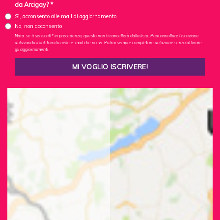
da Arcigay? *
Sì, acconsento alle mail di aggiornamento
No, non acconsento
Nota: se ti sei iscritt* in precedenza, questo non ti cancellerà dalla lista. Puoi annullare l'iscrizione
utilizzando il link fornito nelle e-mail che ricevi. Potrai sempre completare un'azione senza attivare
gli aggiornamenti.