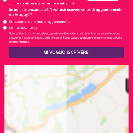
dati personali
per iscrivermi alla mailing list
Se non sei ancora iscritt*, vorresti ricevere email di aggiornamento
da Arcigay? *
Sì, acconsento alle mail di aggiornamento
No, non acconsento
Nota: se ti sei iscritt* in precedenza, questo non ti cancellerà dalla lista. Puoi annullare l'iscrizione
utilizzando il link fornito nelle e-mail che ricevi. Potrai sempre completare un'azione senza attivare
gli aggiornamenti.