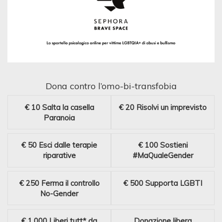
Dona contro l’omo-bi-transfobia
€ 10
Salta la casella
€ 20
Risolvi un imprevisto
Paranoia
€ 50
Esci dalle terapie
€ 100
Sostieni
riparative
#MaQualeGender
€ 250
Ferma il controllo
€ 500
Supporta LGBTI
No-Gender
€ 1.000
Liberi tutt* da
Donazione libera