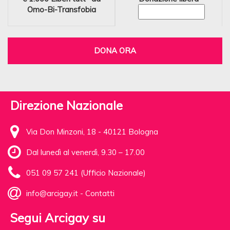
Omo-Bi-Transfobia
DONA ORA
Direzione Nazionale
Via Don Minzoni, 18 - 40121 Bologna
Dal lunedì al venerdì, 9.30 – 17.00
051 09 57 241 (Ufficio Nazionale)
info@arcigay.it
-
Contatti
Segui Arcigay su