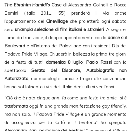
The Ebrahim Hamidi’s Case
di Alessandro Golinelli e Rocco
Bernini (Italia 2011, 55’) prenderà il via anche
l’appuntamento del
Cinevillage
che proietterà ogni sabato
sera
un’ampia selezione di film italiani e stranieri
. A seguire,
come da tradizione, il doppio appuntamento con la
dance sul
Boulevard
e all’interno del Palavillage con i resident DJs del
Padova Pride Village. Chiuderà in bellezza la prima tre giorni
della
festa di tutti
,
domenica 8 luglio
,
Paolo Rossi
con lo
spettacolo
Serata del Disonore, Autobiografia non
Autorizzata
, dai monologhi comici e tragici alle canzoni che
hanno sottolineato i vizi dell’ Italia degli ultimi vent’anni.
“Ciò che è nato cinque anni fa come una festa tra amici, si è
trasformata oggi in una grande manifestazione gay friendly,
ma non solo. Il Padova Pride Village è un grande momento
di accoglienza per la Città e il territorio” ha spiegato
Alessandro Zan, portavoce del Festival
“chi viene al Village