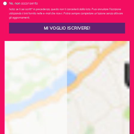
No, non acconsento
Nota: se ti sei iscritt* in precedenza, questo non ti cancellerà dalla lista. Puoi annullare l'iscrizione
utilizzando il link fornito nelle e-mail che ricevi. Potrai sempre completare un'azione senza attivare
gli aggiornamenti.