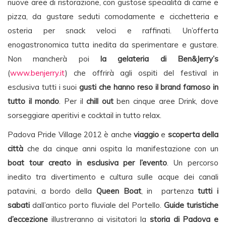
nuove aree di ristorazione, con gustose specialità di carne e
pizza, da gustare seduti comodamente e cicchetteria e
osteria per snack veloci e raffinati. Un’offerta
enogastronomica tutta inedita da sperimentare e gustare.
Non mancherà poi
la gelateria di
Ben&Jerry’s
(
www.benjerry.it
) che offrirà agli ospiti del festival in
esclusiva tutti i suoi
gusti che hanno reso il brand famoso in
tutto il mondo
. Per il
chill out
ben cinque aree Drink, dove
sorseggiare aperitivi e cocktail in tutto relax.
Padova Pride Village 2012 è anche
viaggio
e
scoperta della
città
che da cinque anni ospita la manifestazione con un
boat tour creato in esclusiva per l’evento
. Un percorso
inedito tra divertimento e cultura sulle acque dei canali
patavini, a bordo della
Queen Boat
, in partenza
tutti i
sabati
dall’antico porto fluviale del Portello.
Guide turistiche
d’eccezione
illustreranno ai visitatori la
storia di Padova e