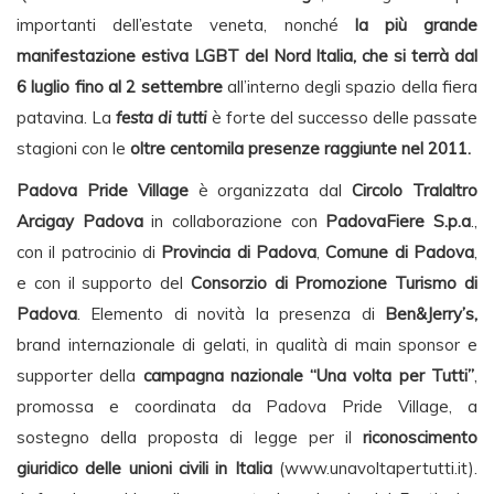
importanti dell’estate veneta, nonché
la più grande
manifestazione estiva LGBT del Nord Italia, che si terrà dal
6 luglio fino al 2 settembre
all’interno degli spazio della fiera
patavina. La
festa di tutti
è forte del successo delle passate
stagioni con le
oltre centomila presenze raggiunte nel 2011.
Padova Pride Village
è organizzata dal
Circolo Tralaltro
Arcigay Padova
in collaborazione con
PadovaFiere S.p.a
.,
con il patrocinio di
Provincia di Padova
,
Comune di Padova
,
e con il supporto del
Consorzio di Promozione Turismo di
Padova
. Elemento di novità la presenza di
Ben&Jerry’s,
brand internazionale di gelati, in qualità di main sponsor e
supporter della
campagna nazionale “Una volta per Tutti”
,
promossa e coordinata da Padova Pride Village, a
sostegno della proposta di legge per il
riconoscimento
giuridico delle unioni civili
in Italia
(www.unavoltapertutti.it).