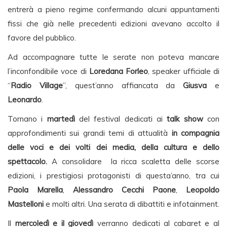
entrerà a pieno regime confermando alcuni appuntamenti
fissi che già nelle precedenti edizioni avevano accolto il
favore del pubblico.
Ad accompagnare tutte le serate non poteva mancare
l’inconfondibile voce di
Loredana Forleo
, speaker ufficiale di
“
Radio Village
”, quest’anno affiancata da
Giusva
e
Leonardo
.
Tornano i
martedì
del festival dedicati ai
talk show
con
approfondimenti sui grandi temi di attualità
in compagnia
delle voci e dei volti dei media, della cultura e dello
spettacolo.
A consolidare la ricca scaletta delle scorse
edizioni, i prestigiosi protagonisti di questa’anno, tra cui
Paola Marella
,
Alessandro Cecchi Paone
,
Leopoldo
Mastelloni
e molti altri. Una serata di dibattiti e infotainment.
Il
mercoledì e il giovedì
verranno dedicati al cabaret e al