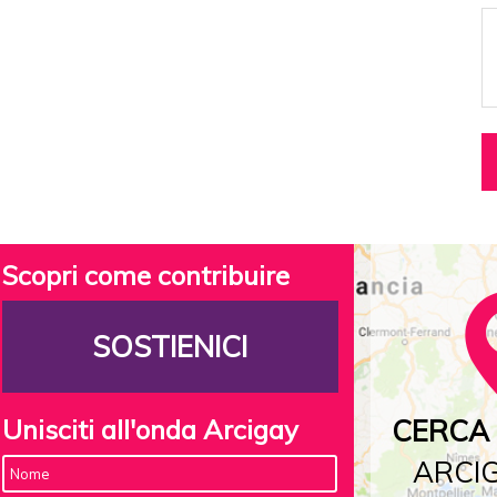
Scopri come contribuire
SOSTIENICI
Unisciti all'onda Arcigay
CERCA 
ARCIG