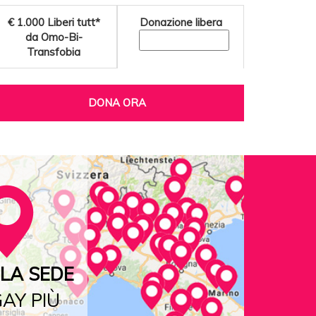
€ 1.000
Liberi tutt*
Donazione libera
da Omo-Bi-
Transfobia
DONA ORA
LA SEDE
AY PIÙ