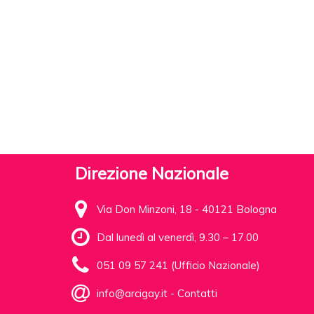
Direzione Nazionale
Via Don Minzoni, 18 - 40121 Bologna
Dal lunedì al venerdì, 9.30 – 17.00
051 09 57 241 (Ufficio Nazionale)
info@arcigay.it
-
Contatti