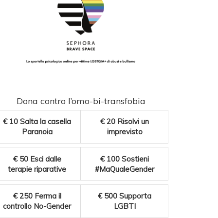
Dona contro l’omo-bi-transfobia
€ 10
Salta la casella
€ 20
Risolvi un
Paranoia
imprevisto
€ 50
Esci dalle
€ 100
Sostieni
terapie riparative
#MaQualeGender
€ 250
Ferma il
€ 500
Supporta
controllo No-Gender
LGBTI