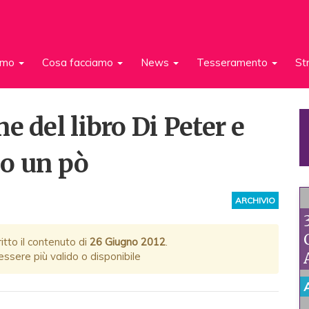
iamo
Cosa facciamo
News
Tesseramento
St
e del libro Di Peter e
ino un pò
ARCHIVIO
itto il contenuto di
26 Giugno 2012
.
ssere più valido o disponibile