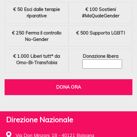
€ 50
Esci dalle terapie
€ 100
Sostieni
riparative
#MaQualeGender
€ 250
Ferma il controllo
€ 500
Supporta LGBTI
No-Gender
€ 1.000
Liberi tutt* da
Donazione libera
Omo-Bi-Transfobia
DONA ORA
Direzione Nazionale
Via Don Minzoni, 18 - 40121 Bologna