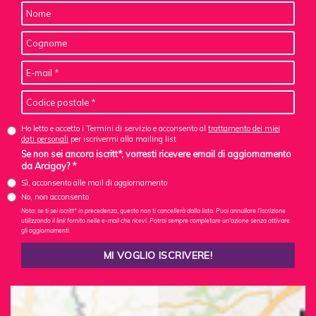
Ho letto e accetto i Termini di servizio e acconsento al
trattamento dei miei
dati personali
per iscrivermi alla mailing list
Se non sei ancora iscritt*, vorresti ricevere email di aggiornamento
da Arcigay? *
Sì, acconsento alle mail di aggiornamento
No, non acconsento
Nota: se ti sei iscritt* in precedenza, questo non ti cancellerà dalla lista. Puoi annullare l'iscrizione
utilizzando il link fornito nelle e-mail che ricevi. Potrai sempre completare un'azione senza attivare
gli aggiornamenti.