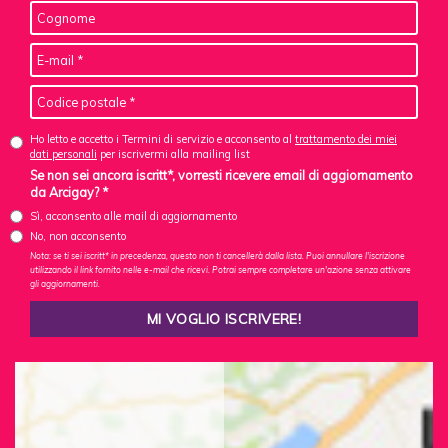
Ho letto e accetto i Termini di servizio e acconsento al
trattamento dei miei
dati personali
per iscrivermi alla mailing list
Se non sei ancora iscritt*, vorresti ricevere email di aggiornamento
da Arcigay? *
Sì, acconsento alle mail di aggiornamento
No, non acconsento
Nota: se ti sei iscritt* in precedenza, questo non ti cancellerà dalla lista. Puoi annullare l'iscrizione
utilizzando il link fornito nelle e-mail che ricevi. Potrai sempre completare un'azione senza attivare
gli aggiornamenti.