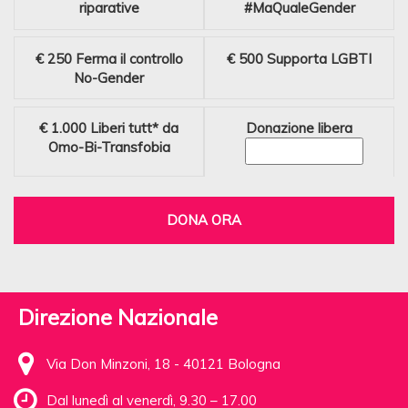
riparative
#MaQualeGender
€ 250
Ferma il controllo
€ 500
Supporta LGBTI
No-Gender
€ 1.000
Liberi tutt* da
Donazione libera
Omo-Bi-Transfobia
DONA ORA
Direzione Nazionale
Via Don Minzoni, 18 - 40121 Bologna
Dal lunedì al venerdì, 9.30 – 17.00