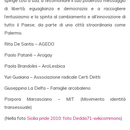
spinge così a sud, a testimoniare il suo poderoso messaggio
di libertà, eguaglianza e democrazia e a raccogliere
l’entusiasmo e la spinta al cambiamento e all’innovazione di
tutto il Paese, da parte di una città straordinaria come
Palermo.
Rita De Santis – AGEDO
Paolo Patanè – Arcigay
Paola Brandolini – ArciLesbica
Yuri Guaiana – Associazione radicale Certi Diritti
Giuseppina La Delfa – Famiglie arcobaleno
Porpora Marcasciano – MIT (Movimento identità
transessuale)
(Nella foto
Sicilia pride 2010: foto Dedda71-wikicommons
)