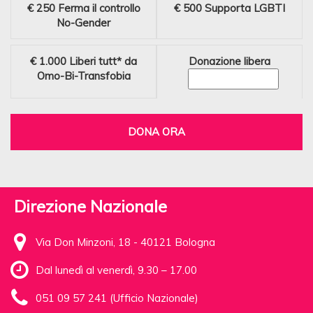
€ 250
Ferma il controllo
€ 500
Supporta LGBTI
No-Gender
€ 1.000
Liberi tutt* da
Donazione libera
Omo-Bi-Transfobia
DONA ORA
Direzione Nazionale
Via Don Minzoni, 18 - 40121 Bologna
Dal lunedì al venerdì, 9.30 – 17.00
051 09 57 241 (Ufficio Nazionale)