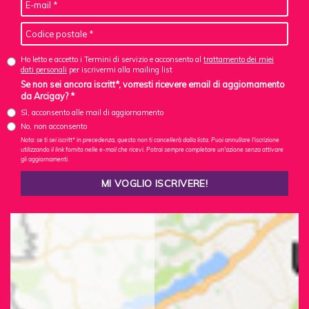
Ho letto e accetto i Termini di servizio e acconsento al
trattamento dei miei
dati personali
per iscrivermi alla mailing list
Se non sei ancora iscritt*, vorresti ricevere email di aggiornamento
da Arcigay? *
Sì, acconsento alle mail di aggiornamento
No, non acconsento
Nota: se ti sei iscritt* in precedenza, questo non ti cancellerà dalla lista. Puoi annullare l'iscrizione
utilizzando il link fornito nelle e-mail che ricevi. Potrai sempre completare un'azione senza attivare
gli aggiornamenti.