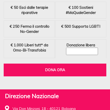
€ 50
Esci dalle terapie
€ 100
Sostieni
riparative
#MaQualeGender
€ 250
Ferma il controllo
€ 500
Supporta LGBTI
No-Gender
€ 1.000
Liberi tutt* da
Donazione libera
Omo-Bi-Transfobia
DONA ORA
Direzione Nazionale
Via Don Minzoni, 18 - 40121 Bologna