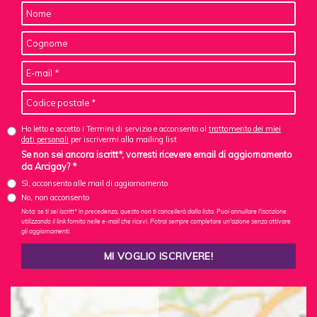
Ho letto e accetto i Termini di servizio e acconsento al
trattamento dei miei
dati personali
per iscrivermi alla mailing list
Se non sei ancora iscritt*, vorresti ricevere email di aggiornamento
da Arcigay? *
Sì, acconsento alle mail di aggiornamento
No, non acconsento
Nota: se ti sei iscritt* in precedenza, questo non ti cancellerà dalla lista. Puoi annullare l'iscrizione
utilizzando il link fornito nelle e-mail che ricevi. Potrai sempre completare un'azione senza attivare
gli aggiornamenti.