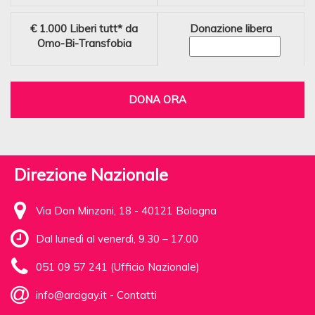
€ 1.000
Liberi tutt* da
Donazione libera
Omo-Bi-Transfobia
DONA ORA
Direzione Nazionale
Via Don Minzoni, 18 - 40121 Bologna
Dal lunedì al venerdì, 9.30 – 17.00
051 09 57 241 (Ufficio Nazionale)
info@arcigay.it
-
Contatti