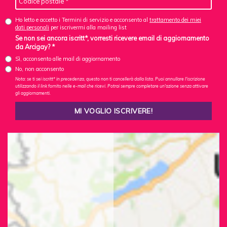
Ho letto e accetto i Termini di servizio e acconsento al
trattamento dei miei
dati personali
per iscrivermi alla mailing list
Se non sei ancora iscritt*, vorresti ricevere email di aggiornamento
da Arcigay? *
Sì, acconsento alle mail di aggiornamento
No, non acconsento
Nota: se ti sei iscritt* in precedenza, questo non ti cancellerà dalla lista. Puoi annullare l'iscrizione
utilizzando il link fornito nelle e-mail che ricevi. Potrai sempre completare un'azione senza attivare
gli aggiornamenti.