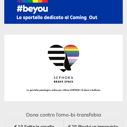
Dona contro l’omo-bi-transfobia
€ 10
Salta la casella
€ 20
Risolvi un imprevisto