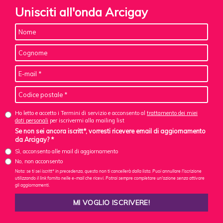
Unisciti all'onda Arcigay
Ho letto e accetto i Termini di servizio e acconsento al
trattamento dei miei
dati personali
per iscrivermi alla mailing list
Se non sei ancora iscritt*, vorresti ricevere email di aggiornamento
da Arcigay? *
Sì, acconsento alle mail di aggiornamento
No, non acconsento
Nota: se ti sei iscritt* in precedenza, questo non ti cancellerà dalla lista. Puoi annullare l'iscrizione
utilizzando il link fornito nelle e-mail che ricevi. Potrai sempre completare un'azione senza attivare
gli aggiornamenti.