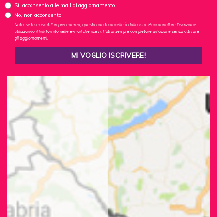
Sì, acconsento alle mail di aggiornamento
No, non acconsento
Nota: se ti sei iscritt* in precedenza, questo non ti cancellerà dalla lista. Puoi annullare l'iscrizione
utilizzando il link fornito nelle e-mail che ricevi. Potrai sempre completare un'azione senza attivare
gli aggiornamenti.