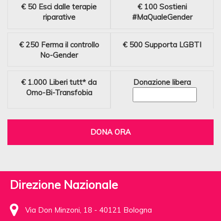
€ 50
Esci dalle terapie
€ 100
Sostieni
riparative
#MaQualeGender
€ 250
Ferma il controllo
€ 500
Supporta LGBTI
No-Gender
€ 1.000
Liberi tutt* da
Donazione libera
Omo-Bi-Transfobia
DONA ORA
Direzione Nazionale
Via Don Minzoni, 18 - 40121 Bologna