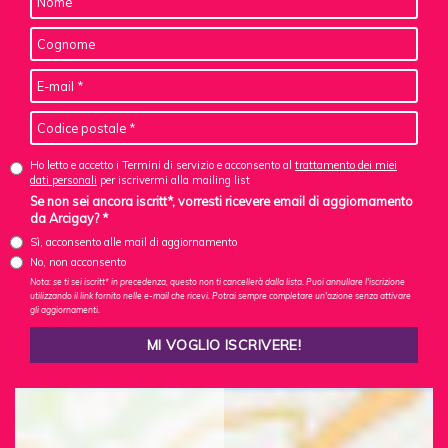
Ho letto e accetto i Termini di servizio e acconsento al
trattamento dei miei
dati personali
per iscrivermi alla mailing list
Se non sei ancora iscritt*, vorresti ricevere email di aggiornamento
da Arcigay? *
Sì, acconsento alle mail di aggiornamento
No, non acconsento
Nota: se ti sei iscritt* in precedenza, questo non ti cancellerà dalla lista. Puoi annullare l'iscrizione
utilizzando il link fornito nelle e-mail che ricevi. Potrai sempre completare un'azione senza attivare
gli aggiornamenti.