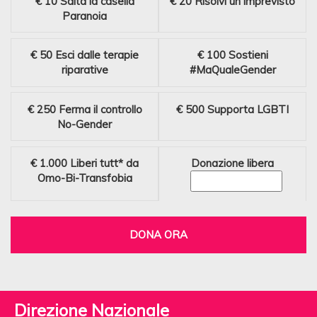
€ 10
Salta la casella
€ 20
Risolvi un imprevisto
Paranoia
€ 50
Esci dalle terapie
€ 100
Sostieni
riparative
#MaQualeGender
€ 250
Ferma il controllo
€ 500
Supporta LGBTI
No-Gender
€ 1.000
Liberi tutt* da
Donazione libera
Omo-Bi-Transfobia
DONA ORA
Direzione Nazionale