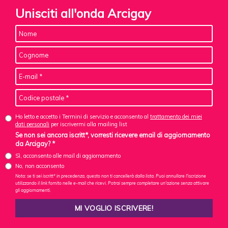
Unisciti all'onda Arcigay
Ho letto e accetto i Termini di servizio e acconsento al
trattamento dei miei
dati personali
per iscrivermi alla mailing list
Se non sei ancora iscritt*, vorresti ricevere email di aggiornamento
da Arcigay? *
Sì, acconsento alle mail di aggiornamento
No, non acconsento
Nota: se ti sei iscritt* in precedenza, questo non ti cancellerà dalla lista. Puoi annullare l'iscrizione
utilizzando il link fornito nelle e-mail che ricevi. Potrai sempre completare un'azione senza attivare
gli aggiornamenti.